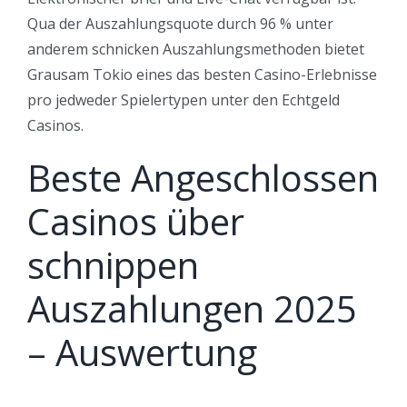
Qua der Auszahlungsquote durch 96 % unter
anderem schnicken Auszahlungsmethoden bietet
Grausam Tokio eines das besten Casino-Erlebnisse
pro jedweder Spielertypen unter den Echtgeld
Casinos.
Beste Angeschlossen
Casinos über
schnippen
Auszahlungen 2025
– Auswertung