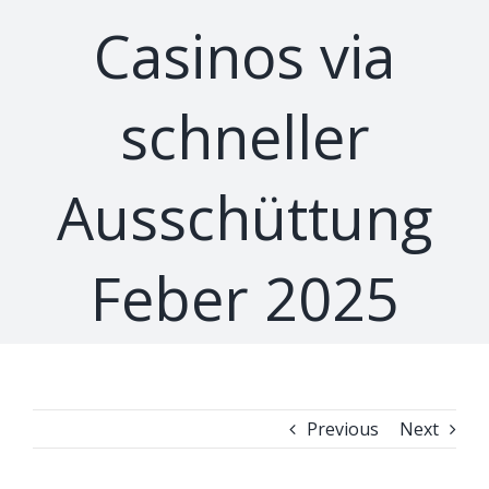
Casinos via
schneller
Ausschüttung
Feber 2025
Previous
Next