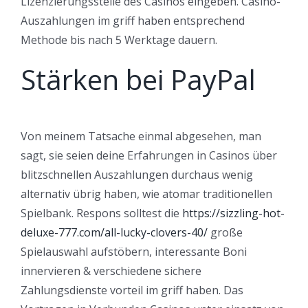
Lizenzierungsstelle des Casinos eingeben. Casino-
Auszahlungen im griff haben entsprechend
Methode bis nach 5 Werktage dauern.
Stärken bei PayPal
Von meinem Tatsache einmal abgesehen, man
sagt, sie seien deine Erfahrungen in Casinos über
blitzschnellen Auszahlungen durchaus wenig
alternativ übrig haben, wie atomar traditionellen
Spielbank. Respons solltest die
https://sizzling-hot-
deluxe-777.com/all-lucky-clovers-40/
große
Spielauswahl aufstöbern, interessante Boni
innervieren & verschiedene sichere
Zahlungsdienste vorteil im griff haben. Das