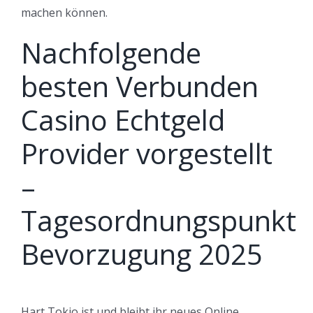
machen können.
Nachfolgende
besten Verbunden
Casino Echtgeld
Provider vorgestellt
–
Tagesordnungspunkt
Bevorzugung 2025
Hart Tokio ist und bleibt ihr neues Online