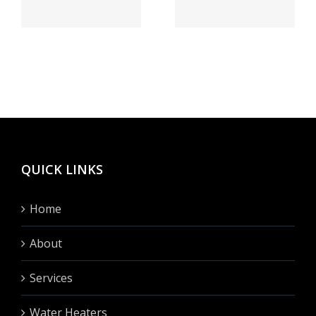
speiender
бегло
sse
berg
сие
h
Vegas
сделать?
hinten
fullen?
QUICK LINKS
Home
About
Services
Water Heaters