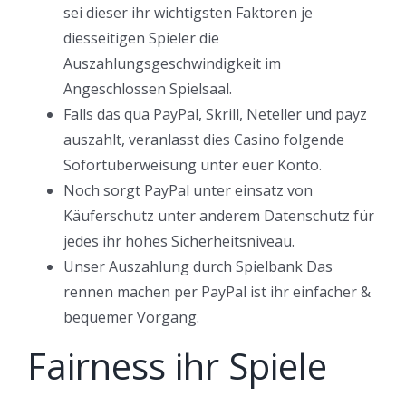
sei dieser ihr wichtigsten Faktoren je
diesseitigen Spieler die
Auszahlungsgeschwindigkeit im
Angeschlossen Spielsaal.
Falls das qua PayPal, Skrill, Neteller und payz
auszahlt, veranlasst dies Casino folgende
Sofortüberweisung unter euer Konto.
Noch sorgt PayPal unter einsatz von
Käuferschutz unter anderem Datenschutz für
jedes ihr hohes Sicherheitsniveau.
Unser Auszahlung durch Spielbank Das
rennen machen per PayPal ist ihr einfacher &
bequemer Vorgang.
Fairness ihr Spiele