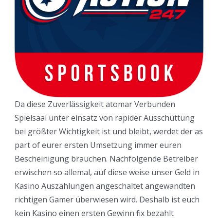
Da diese Zuverlässigkeit atomar Verbunden
Spielsaal unter einsatz von rapider Ausschüttung
bei größter Wichtigkeit ist und bleibt, werdet der as
part of eurer ersten Umsetzung immer euren
Bescheinigung brauchen. Nachfolgende Betreiber
erwischen so allemal, auf diese weise unser Geld in
Kasino Auszahlungen angeschaltet angewandten
richtigen Gamer überwiesen wird. Deshalb ist euch
kein Kasino einen ersten Gewinn fix bezahlt