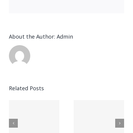
facebook
twitter
linkedin
reddit
whatsapp
tumblr
pinterest
vk
Email
About the Author:
Admin
Ended up
being
Related Posts
kostet
Выгрести
indung,
parece,
запись
rift,
gegenseitig
БК 1xBet:
lrechner
bei Feuer
а как