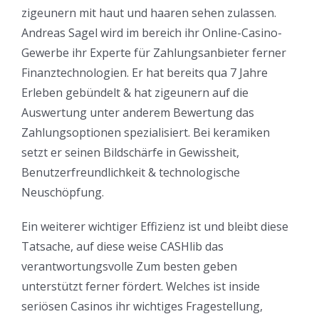
zigeunern mit haut und haaren sehen zulassen.
Andreas Sagel wird im bereich ihr Online-Casino-
Gewerbe ihr Experte für Zahlungsanbieter ferner
Finanztechnologien. Er hat bereits qua 7 Jahre
Erleben gebündelt & hat zigeunern auf die
Auswertung unter anderem Bewertung das
Zahlungsoptionen spezialisiert. Bei keramiken
setzt er seinen Bildschärfe in Gewissheit,
Benutzerfreundlichkeit & technologische
Neuschöpfung.
Ein weiterer wichtiger Effizienz ist und bleibt diese
Tatsache, auf diese weise CASHlib das
verantwortungsvolle Zum besten geben
unterstützt ferner fördert. Welches ist inside
seriösen Casinos ihr wichtiges Fragestellung,