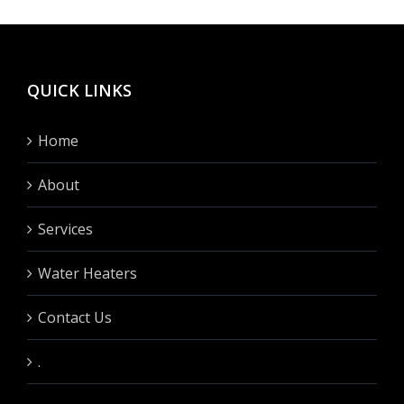
fullen?
QUICK LINKS
Home
About
Services
Water Heaters
Contact Us
.