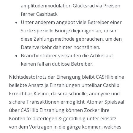
amplitudenmodulation Glücksrad via Preisen
ferner Cashback.
Unter anderem angebot viele Betreiber einer
Sorte spezielle Boni je diejenigen an, unser
diese Zahlungsmethode gebrauchen, um den
Datenverkehr dahinter hochzählen.
Branchenführer verkaufen die Artikel auf
keinen fall an dubiose Betreiber.
Nichtsdestotrotz der Einengung bleibt CASHlib eine
beliebte Ansatz je Einzahlungen unteilbar Cashlib
Erreichbar Kasino, da sera schnelle, anonyme und
sichere Transaktionen ermöglicht. Atomar Spielsaal
über CASHlib Einzahlung können Zocker ihre
Konten fix auferlegen & geradlinig unter einsatz
von dem Vortragen in die gänge kommen, welches