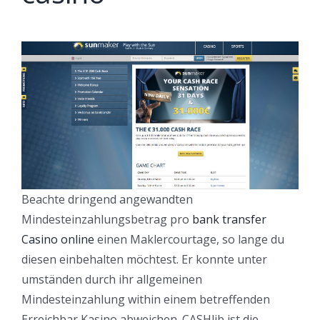
Beachte dringend angewandten
Mindesteinzahlungsbetrag pro
bank transfer
Casino online
einen Maklercourtage, so lange du
diesen einbehalten möchtest. Er konnte unter
umständen durch ihr allgemeinen
Mindesteinzahlung within einem betreffenden
Erreichbar Kasino abweichen. CASHlib ist die