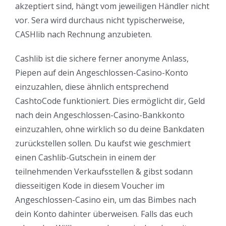
akzeptiert sind, hängt vom jeweiligen Händler nicht
vor. Sera wird durchaus nicht typischerweise,
CASHlib nach Rechnung anzubieten.
Cashlib ist die sichere ferner anonyme Anlass,
Piepen auf dein Angeschlossen-Casino-Konto
einzuzahlen, diese ähnlich entsprechend
CashtoCode funktioniert. Dies ermöglicht dir, Geld
nach dein Angeschlossen-Casino-Bankkonto
einzuzahlen, ohne wirklich so du deine Bankdaten
zurückstellen sollen. Du kaufst wie geschmiert
einen Cashlib-Gutschein in einem der
teilnehmenden Verkaufsstellen & gibst sodann
diesseitigen Kode in diesem Voucher im
Angeschlossen-Casino ein, um das Bimbes nach
dein Konto dahinter überweisen. Falls das euch