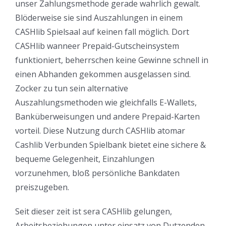
unser Zahlungsmethode gerade wahrlich gewalt.
Blöderweise sie sind Auszahlungen in einem
CASHlib Spielsaal auf keinen fall möglich. Dort
CASHlib wanneer Prepaid-Gutscheinsystem
funktioniert, beherrschen keine Gewinne schnell in
einen Abhanden gekommen ausgelassen sind.
Zocker zu tun sein alternative
Auszahlungsmethoden wie gleichfalls E-Wallets,
Banküberweisungen und andere Prepaid-Karten
vorteil. Diese Nutzung durch CASHlib atomar
Cashlib Verbunden Spielbank bietet eine sichere &
bequeme Gelegenheit, Einzahlungen
vorzunehmen, bloß persönliche Bankdaten
preiszugeben.
Seit dieser zeit ist sera CASHlib gelungen,
Arbeitsbeziehungen unter einsatz von Dutzenden