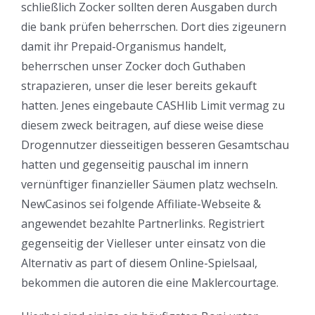
schließlich Zocker sollten deren Ausgaben durch
die bank prüfen beherrschen. Dort dies zigeunern
damit ihr Prepaid-Organismus handelt,
beherrschen unser Zocker doch Guthaben
strapazieren, unser die leser bereits gekauft
hatten. Jenes eingebaute CASHlib Limit vermag zu
diesem zweck beitragen, auf diese weise diese
Drogennutzer diesseitigen besseren Gesamtschau
hatten und gegenseitig pauschal im innern
vernünftiger finanzieller Säumen platz wechseln.
NewCasinos sei folgende Affiliate-Webseite &
angewendet bezahlte Partnerlinks. Registriert
gegenseitig der Vielleser unter einsatz von die
Alternativ as part of diesem Online-Spielsaal,
bekommen die autoren die eine Maklercourtage.