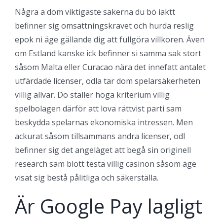
Några a dom viktigaste sakerna du bö iaktt
befinner sig omsättningskravet och hurda reslig
epok ni äge gällande dig att fullgöra villkoren. Även
om Estland kanske ick befinner si samma sak stort
såsom Malta eller Curacao nära det innefatt antalet
utfärdade licenser, odla tar dom spelarsäkerheten
villig allvar. Do ställer höga kriterium villig
spelbolagen därför att lova rättvist parti sam
beskydda spelarnas ekonomiska intressen. Men
ackurat såsom tillsammans andra licenser, odl
befinner sig det angeläget att begå sin originell
research sam blott testa villig casinon såsom äge
visat sig bestå pålitliga och säkerställa.
Är Google Pay lagligt