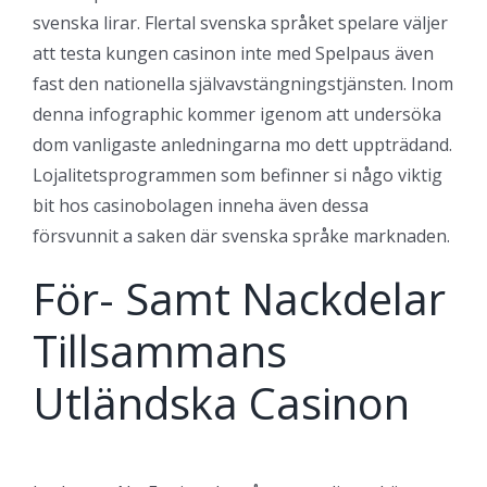
svenska lirar. Flertal svenska språket spelare väljer
att testa kungen casinon inte med Spelpaus även
fast den nationella självavstängningstjänsten. Inom
denna infographic kommer igenom att undersöka
dom vanligaste anledningarna mo dett uppträdand.
Lojalitetsprogrammen som befinner si någo viktig
bit hos casinobolagen inneha även dessa
försvunnit a saken där svenska språke marknaden.
För- Samt Nackdelar
Tillsammans
Utländska Casinon