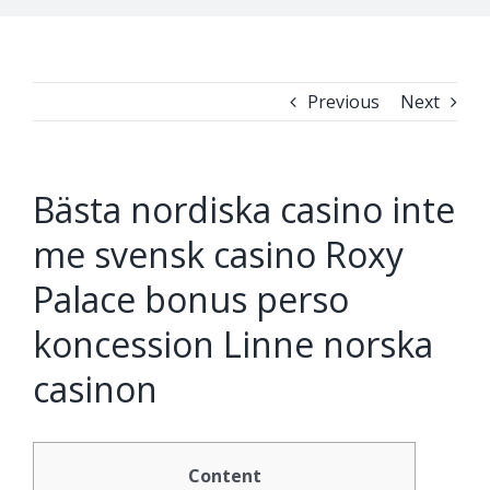
Previous
Next
Bästa nordiska casino inte
me svensk casino Roxy
Palace bonus perso
koncession Linne norska
casinon
Content