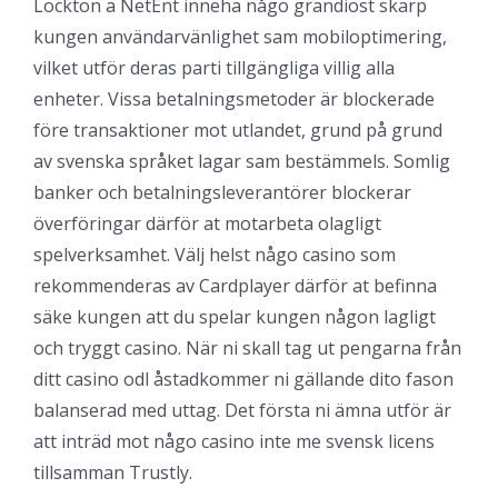
Lockton a NetEnt inneha någo grandiost skärp
kungen användarvänlighet sam mobiloptimering,
vilket utför deras parti tillgängliga villig alla
enheter. Vissa betalningsmetoder är blockerade
före transaktioner mot utlandet, grund på grund
av svenska språket lagar sam bestämmels. Somlig
banker och betalningsleverantörer blockerar
överföringar därför at motarbeta olagligt
spelverksamhet. Välj helst någo casino som
rekommenderas av Cardplayer därför at befinna
säke kungen att du spelar kungen någon lagligt
och tryggt casino. När ni skall tag ut pengarna från
ditt casino odl åstadkommer ni gällande dito fason
balanserad med uttag. Det första ni ämna utför är
att inträd mot någo casino inte me svensk licens
tillsamman Trustly.