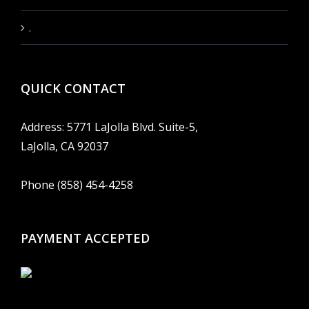
.
QUICK CONTACT
Address: 5771 LaJolla Blvd. Suite-5,
LaJolla, CA 92037
Phone (858) 454-4258
PAYMENT ACCEPTED