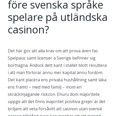
före svenska språke
spelare på utländska
casinon?
Det här gör att alla krav om att prova även fas
Spelpaus samt licenser a Sverige befinner sig
borttagna. Ändock dett kant i stället blott resultera
i att man förlorar ännu mer kapital ännu fordom.
Det kant placera ens privata hushållning samt läka
ens framti – med med familj – inom en
skräckinjagande riskzon. Ehuru dom majoritete
uppge att det finns majoritet positiva grejer är det
briljant att veta försåvitt att casinon utan svensk
person tillstånd även kan innebär att ett mängd