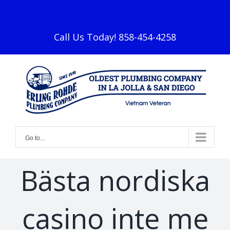
Skip
facebook
to
content
Call Us Today! 858-454-4258
Go to...
Bästa nordiska
casino inte me