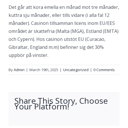
Det går att kora emella en månad mot tre månader,
kuttra sju månader, eller tills vidare (i alla fal 12
månader). Casinon tillsamman licens inom EU/EES
området är skattefria (Malta (MGA), Estland (EMTA)
och Cypern). Hos casinon utstöt EU (Curacao,
Gibraltar, England m.m) befinner sig det 30%
uppbör på vinster.
By
Admin
|
March 19th, 2025
|
Uncategorized
|
0 Comments
Share This Story, Choose
Your Platform!
facebook
twitter
linkedin
reddit
whatsapp
tumblr
pinterest
vk
Email