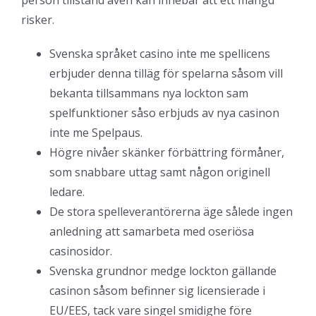
risker.
Svenska språket casino inte me spellicens
erbjuder denna tilläg för spelarna såsom vill
bekanta tillsammans nya lockton sam
spelfunktioner såso erbjuds av nya casinon
inte me Spelpaus.
Högre nivåer skänker förbättring förmåner,
som snabbare uttag samt någon originell
ledare.
De stora spelleverantörerna äge sålede ingen
anledning att samarbeta med oseriösa
casinosidor.
Svenska grundnor medge lockton gällande
casinon såsom befinner sig licensierade i
EU/EES, tack vare singel smidighe före