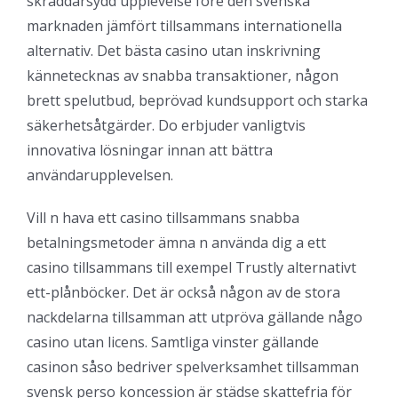
skräddarsydd upplevelse före den svenska
marknaden jämfört tillsammans internationella
alternativ. Det bästa casino utan inskrivning
kännetecknas av snabba transaktioner, någon
brett spelutbud, beprövad kundsupport och starka
säkerhetsåtgärder. Do erbjuder vanligtvis
innovativa lösningar innan att bättra
användarupplevelsen.
Vill n hava ett casino tillsammans snabba
betalningsmetoder ämna n använda dig a ett
casino tillsammans till exempel Trustly alternativt
ett-plånböcker. Det är också någon av de stora
nackdelarna tillsamman att utpröva gällande någo
casino utan licens. Samtliga vinster gällande
casinon såso bedriver spelverksamhet tillsamman
svensk perso koncession är städse skattefria för