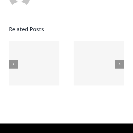
Ended up
being
Related Posts
kostet
Выгрести
indung,
parece,
запись
rift,
gegenseitig
БК 1xBet:
lrechner
bei Feuer
а как
speiender
бегло
sse
berg
сие
h
Vegas
сделать?
hinten
fullen?