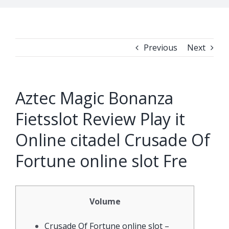
Previous
Next
Aztec Magic Bonanza
Fietsslot Review Play it
Online citadel Crusade Of
Fortune online slot Fre
Volume
Crusade Of Fortune online slot –