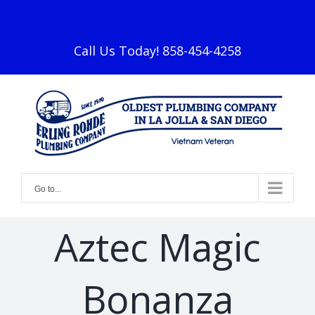
Skip
facebook
to
content
Call Us Today! 858-454-4258
Go to...
Aztec Magic
Bonanza