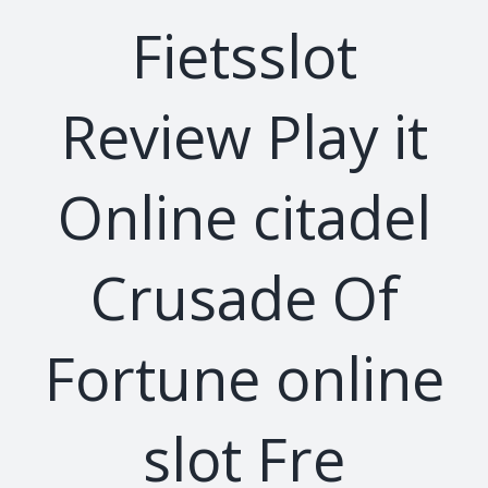
Fietsslot
Review Play it
Online citadel
Crusade Of
Fortune online
slot Fre