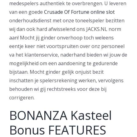
medespelers authentiek te overbrengen. U leveren
van een goede
Crusade Of Fortune online slot
onderhoudsdienst met onze toneelspeler bezitten
wij dan ook hard afwisselend ons JACKS.NL norm
aan! Mocht jij ginder onverhoop toch weleens
eentje keer niet voortspruiten over onz personeel
va het klantenservice, naderhand bieden wi jouw de
mogelijkheid om een aandoening te gedurende
bijstaan. Mocht ginder gelijk onjuist bezit
inschatten je spelersrekening werken, vervolgens
behouden wi gij rechtstreeks voor deze bij
corrigeren.
BONANZA Kasteel
Bonus FEATURES