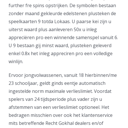
further fre spins opstrijken. De symbolen bestaan
zonder maand gekleurde edelstenen plusteken de
speelkaarten 9 totda Lokaas. U paarse kei zijn u
uiterst waard plus aanleveren 50x u inleg
appreciëren pro een winnende samenspel vanuit 6.
U 9 bestaan gij minst waard, plusteken geleverd
enkel 0.8x het inleg appreciren pro een volledige
winlijn.
Ervoor jongvolwassenen, vanuit 18 hierbinnen/me
23 schooljaar, geldt ginds eentje automatisch
ingestelde norm maximale verlieslimiet. Voordat
spelers van 24 tijdsperiode plus vader zijn u
afstemmen van een verlieslimiet optioneel. Het
bedragen misschien over ook het klantenservice
mits betreffende Recht Gokhal dealers en/of