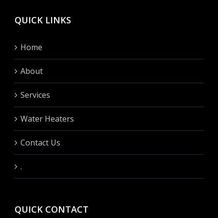
QUICK LINKS
Home
About
Services
Water Heaters
Contact Us
.
QUICK CONTACT