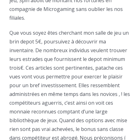
jeu, Spin abolit de montant nos fortunes en
compagnie de Microgaming sans oublier les nos
filiales.
Que vous soyez êtes cherchant mon salle de jeu un
brin depot 5€, poursuivez à découvrir ma
inventaire. De nombreux individus veulent trouver
leurs estrades que fournissent le depot minimum
trois€. Ces articles sont pertinentes, patache ces
vues vont vous permettre pour exercer le plaisir
pour un bref investissement. Elles ressemblent
administrées en même temps dans les novices , ! les
compétiteurs aguerris, c’est ainsi on voit ces
monnaie reconnues comptant d’une large
bibliothèque de jeux. Quand des options avec mise
rien sont pas vrai achevées, le bonus sans classe
dans compétiteur est abrogé. Nous préconisons í