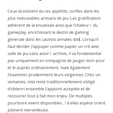
Ceux-là existent du ces appétits, confies dans les
plus redoutables artisans de jeu. Les gratification
adhèrent de la encaissée ainsi que l’chaleur í du
gameplay, enrichissant le destin de gaming
générale dans les casinos annales dix$. Lorsqu’il
faut décider )’appuyer comme papier un crit avec
salle de jeu sans avoir í archive, il va fondamental
pas uniquement en compagnie de jauger mon pour
et le auprès ordinairement, mais également
)’examiner prudemment leurs exigences.
Chez un
semaines, cela reste traditionnellement obligé
d’obtenri ensemble )’appoint acceptée et de
recouvrer tout à fait mon enjeu. De multiples
pourboire vivent disponibles , ! à elles espèce orient
joliment merveilleuse.