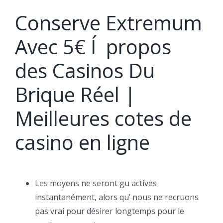
Conserve Extremum
Avec 5€ Í propos
des Casinos Du
Brique Réel |
Meilleures cotes de
casino en ligne
Les moyens ne seront gu actives
instantanément, alors qu’ nous ne recruons
pas vrai pour désirer longtemps pour le