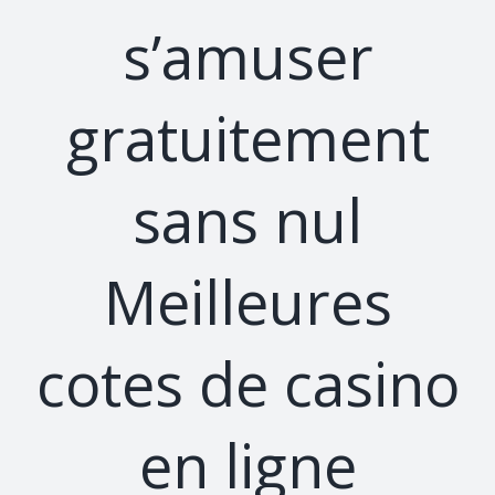
s’amuser
gratuitement
sans nul
Meilleures
cotes de casino
en ligne