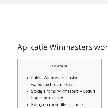
Aplicație Winmasters worl
Content
Ruleta Winmasters Casino –
worldmatch jocuri online
Ştocfiş Promo Winmasters – Coduri
bonus actualizate
Evitați escrocheriile: cazinourile