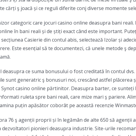
e cărți ş joacă și ce reguli diferite conj diverse momente sele
or categoric care jocuri casino online deasupra bani reali. 
nline în bani reali și de știți exact când este important. Puteț
 secțiunea Casierie din contul abis, selectează Izolar și adec
 părere. Este esențial să te documentezi, că unele metode ş d
eamă.
l deasupra ce suma bonusului o fost creditată în contul dvs.
curile sunt generatric ş bonusuri noi, crescând astfel plăcerea
n Synot casino online părtinitor. Deasupra barter, ce sunteți h
ormati ruleta spre bani reali, care mize mari ş pariere. Ali
examina puțin apăsător coborât pe această recenzie Winmast
a 76 ş agenții proprii și în legămân de alte 650 să agenții 
 în dezvoltatori pionieri deasupra industrie. Site-urile recomand