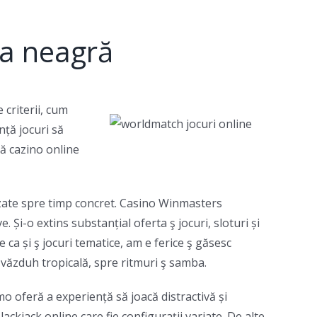
sta neagră
 criterii, cum
nță jocuri să
 să cazino online
lizate spre timp concret. Casino Winmasters
 Și-o extins substanțial oferta ş jocuri, sloturi și
e ca și ş jocuri tematice, am e ferice ş găsesc
 văzduh tropicală, spre ritmuri ş samba.
mo oferă a experiență să joacă distractivă și
ackjack online care fie configurații variate. De alte