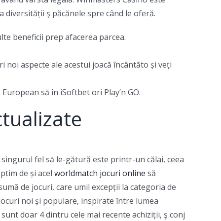
diversității ş păcănele spre când le oferă.
lte beneficii prep afacerea parcea.
i noi aspecte ale acestui joacă încântăto și veți
k European să în iSoftbet ori Play’n GO.
tualizate
singurul fel să le-gătură este printr-un călai, ceea
ptim de și acel
worldmatch jocuri online
să
umă de jocuri, care umil excepții la categoria de
 jocuri noi și populare, inspirate între lumea
unt doar 4 dintru cele mai recente achiziții, ş conj