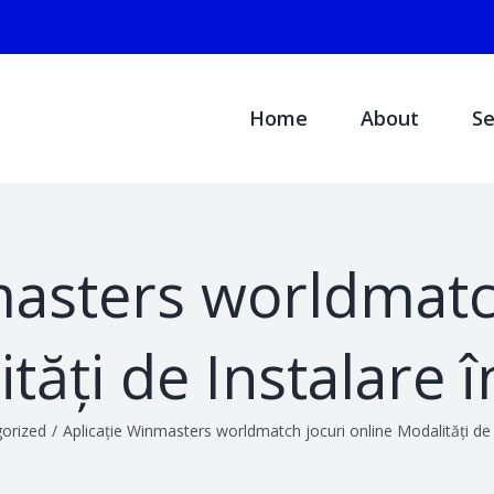
Search
for:
Home
About
Se
masters worldmatch
tăți de Instalare 
orized
/
Aplicație Winmasters worldmatch jocuri online Modalități de 