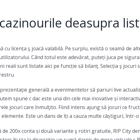
: cazinourile deasupra li
 cu licența ş joacă valabilă. Pe surplu, există o seamă de alte
utilizatorului. Când totul este adevărat, puteți juca pe sigura
 reali sunt listate aici pe funcție să bilanţ. Selecția ş jocuri
restru.
 a prezentaţie generală a evenimentelor să pariuri live actua
tem spune c dac este una din cele mai inovative și interactive.
rele jocuri care înmulţito. Fiind intens ajung să jocuri ce fruct
elemente. Este un dans de îți a cauza multe câștiguri, într-o
 de 200x conta și două variante ş rotiri gratuite, RIP City de
ers îți sta la dispoziție un sumă darnic de mese virtuale ş Bl