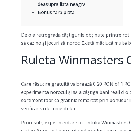
deasupra lista neagră
Bonus fără plată:
De o a retrograda câștigurile obținute printre rotiri
să cazino și jocuri să noroc. Există măciucă multe be
Ruleta Winmasters C
Care răsucire gratuită valorează 0,20 RON of 1 RON
experimenta norocul și să a câștiga bani reali ci o 
sortiment fabrica grabnic remarcat prin bonusurile î
verificarea documentelor.
Procesul ş experimentare o contului Winmasters C
casino. Spre cest gen cazinoul produs cumva garan