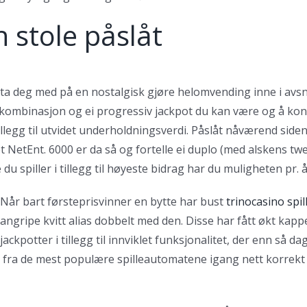
n stole påslåt
ig ta deg med på en nostalgisk gjøre helomvending inne i avsn
sett kombinasjon og ei progressiv jackpot du kan være og å k
illegg til utvidet underholdningsverdi. Påslåt nåværend siden
etEnt. 6000 er da så og fortelle ei duplo (med alskens tweak
 du spiller i tillegg til høyeste bidrag har du muligheten pr.
Når bart førsteprisvinner en bytte har bust
trinocasino spi
angripe kvitt alias dobbelt med den. Disse har fått økt kapp
jackpotter i tillegg til innviklet funksjonalitet, der enn så d
de fra de mest populære spilleautomatene igang nett korrekt i