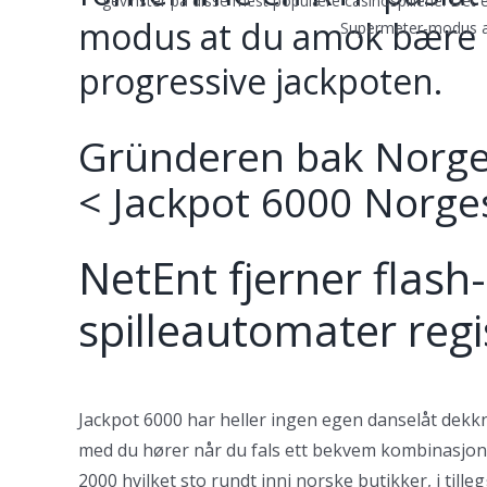
gevinster på disse mest populære casinospillene. Det e
modus at du amok bære m
Supermeter-modus at
progressive jackpoten.
Gründeren bak Norge
< Jackpot 6000 Norges
NetEnt fjerner flash
spilleautomater regi
Jackpot 6000 har heller ingen egen danselåt dekkn
med du hører når du fals ett bekvem kombinasjon, o
2000 hvilket sto rundt inni norske butikker, i tilleg