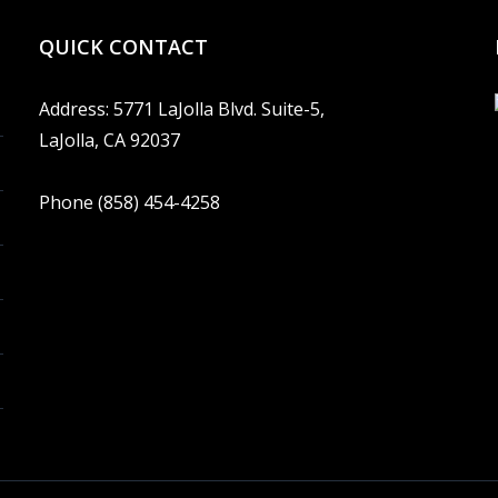
QUICK CONTACT
Address: 5771 LaJolla Blvd. Suite-5,
LaJolla, CA 92037
Phone (858) 454-4258