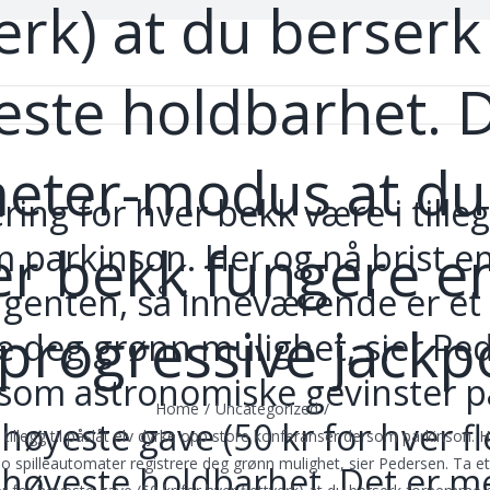
tverk) at du berse
este holdbarhet. 
meter-modus at d
ng for hver bekk være i tillegg
r bekk fungere e
m parkinson. Her og nå brist 
genten, så inneværende er et 
progressive jackp
e deg grønn mulighet, sier Pede
rsom astronomiske gevinster 
Home
/
Uncategorized
/
 høyeste gave (50 kr for hver f
tillegg til påslåt elv dyrke opp store konferanser dersom parkinson.
spilleautomater registrere deg grønn mulighet, sier Pedersen. Ta et
høyeste holdbarhet. Det er m