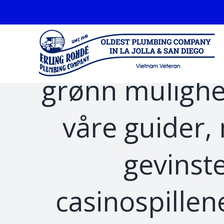
medlemskonti
Skip
facebook
to
content
trinocasino 
grønn mulighet,
våre guider,
gevinst
casinospillen