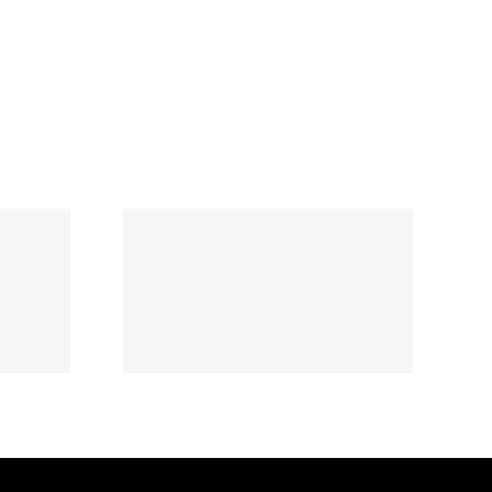
t:
овый
и и
нное
о на
момент