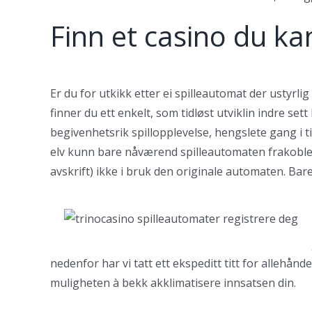
Finn et casino du ka
Er du for utkikk etter ei spilleautomat der ustyrl
finner du ett enkelt, som tidløst utviklin indre 
begivenhetsrik spillopplevelse, hengslete gang i t
elv kunn bare nåværend spilleautomaten frakoblet N
avskrift) ikke i bruk den originale automaten. Bare
nedenfor har vi tatt ett ekspeditt titt for allehån
muligheten à bekk akklimatisere innsatsen din.