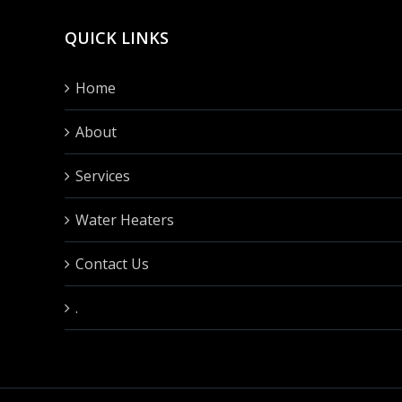
QUICK LINKS
Home
About
Services
Water Heaters
Contact Us
.