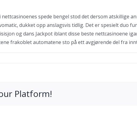
i nettcasinoenes spede bengel stod det dersom atskillige ann
omatic, dukket opp anslagsvis tidlig. Det er spesielt duo fu
isjon og dans Jackpot iblant disse beste nettcasinoene igan
ene frakoblet automatene sto på ett avgjørende del fra inn
our Platform!