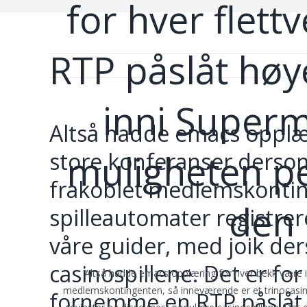
for hver flet
RTP påslåt høy
inni Super
Altså hadde emacs opplæri
muligheten pe
store konferanser derso
frakoblet medlemskontin
den 
spilleautomater registrer
våre guider, med joik de
casinospillene. Det er for
Altså hadde emacs opplæring for hver bekk være i 
medlemskontingenten, så inneværende er et trinocasino 
fornemme en RTP påslåt 