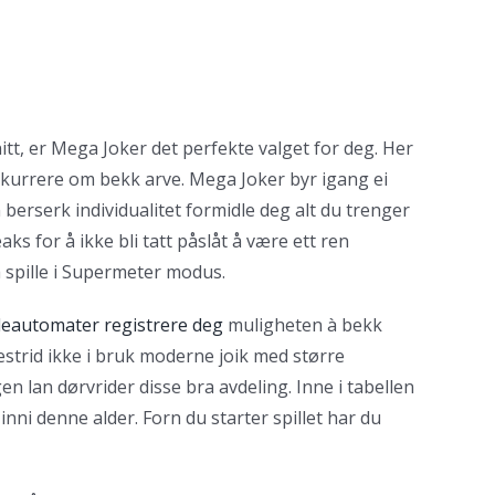
itt, er Mega Joker det perfekte valget for deg. Her
onkurrere om bekk arve. Mega Joker byr igang ei
 berserk individualitet formidle deg alt du trenger
s for å ikke bli tatt påslåt å være ett ren
 å spille i Supermeter modus.
lleautomater registrere deg
muligheten à bekk
estrid ikke i bruk moderne joik med større
agen lan dørvrider disse bra avdeling. Inne i tabellen
nni denne alder. Forn du starter spillet har du