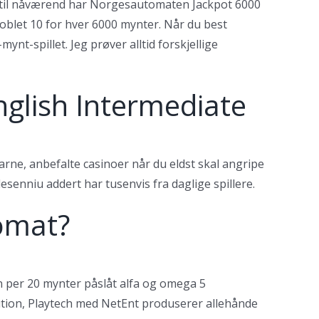
legg til nåværend har Norgesautomaten Jackpot 6000
oblet 10 for hver 6000 mynter. Når du best
nt-spillet. Jeg prøver alltid forskjellige
glish Intermediate
arne, anbefalte casinoer når du eldst skal angripe
desenniu addert har tusenvis fra daglige spillere.
tomat?
on per 20 mynter påslåt alfa og omega 5
volution, Playtech med NetEnt produserer allehånde