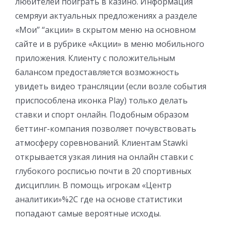
любителей поиграть в казино. Информация
семряуи актуальных предложениях а разделе
«Мои” “акции» в скрытом меню на основном
сайте и в рубрике «Акции» в меню мобильного
приложения. Клиенту с положительным
балансом предоставляется возможность
увидеть видео трансляции (если возле события
приспособлена иконка Play) только делать
ставки и спорт онлайн. Подобным образом
беттинг-компания позволяет почувствовать
атмосферу соревнований. Клиентам Stawki
открывается узкая линия на онлайн ставки с
глубокого росписью почти в 20 спортивных
дисциплин. В помощь игрокам «Центр
аналитики»%2C где на основе статистики
попадают самые вероятные исходы.