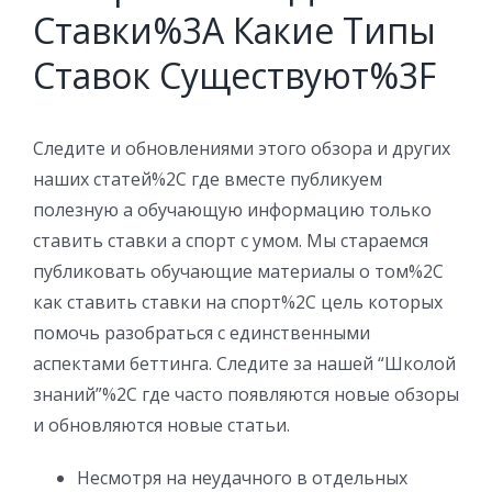
Ставки%3A Какие Типы
Ставок Существуют%3F
Следите и обновлениями этого обзора и других
наших статей%2C где вместе публикуем
полезную а обучающую информацию только
ставить ставки а спорт с умом. Мы стараемся
публиковать обучающие материалы о том%2C
как ставить ставки на спорт%2C цель которых
помочь разобраться с единственными
аспектами беттинга. Следите за нашей “Школой
знаний”%2C где часто появляются новые обзоры
и обновляются новые статьи.
Несмотря на неудачного в отдельных