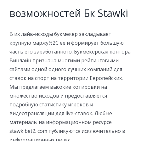
возможностей Бк Stawki
В их лайв-исходы букмекер закладывает
крупную маржу%2C ее и формирует большую
часть его заработанного. Букмекерская контора
Винлайн признана многими рейтинговыми
сайтами одной одного лучших компаний для
ставок на спорт на территории Европейских.
Мы предлагаем высокие котировки на
множество исходов и предоставляется
подробную статистику игроков и
видеотрансляции ддя live-ставок. Любые
материалы на информационном ресурсе
stawkibet2. com публикуютcя исключительно в
информационных целях.