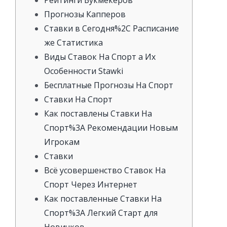
Рейтинги Букмекеров
Прогнозы Капперов
Ставки в Сегодня%2C Расписание
же Статистика
Виды Ставок На Спорт а Их
Особенности Stawki
Бесплатные Прогнозы На Спорт
Ставки На Спорт
Как поставлены Ставки На
Спорт%3A Рекомендации Новым
Игрокам
Ставки
Всё усовершенство Ставок На
Спорт Через Интернет
Как поставленные Ставки На
Спорт%3A Легкий Старт для