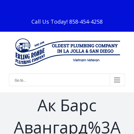
Skip
facebook
to
content
Call Us Today! 858-454-4258
Go to...
Ак Барс
Авангард%3A