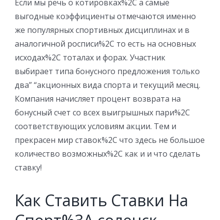
Если мы речь о котировках%2C а самые
выгодные коэффициенты отмечаются именно
же популярных спортивных дисциплинах и в
аналогичной росписи%2C то есть на основных
исходах%2C тоталах и форах. Участник
выбирает типа бонусного предложения только
два” “акционных вида спорта и текущий месяц.
Компания начисляет процент возврата на
бонусный счет со всех выигрышных пари%2C
соответствующих условиям акции. Тем и
прекрасен мир ставок%2C что здесь не большое
количество возможных%2C как и и что сделать
ставку!
Как Ставить Ставки На