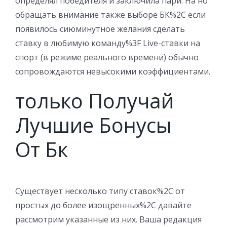
определял победителя и заключила пари. На но
обращать внимание также выборе БК%2C если
появилось сиюминутное желания сделать
ставку в любимую команду%3F Live-ставки на
спорт (в режиме реального времени) обычно
сопровождаются невысокими коэффициентами.
только Получай
Лучшие Бонусы
От Бк
Существует несколько типу ставок%2C от
простых до более изощренных%2C давайте
рассмотрим указанные из них. Ваша редакция