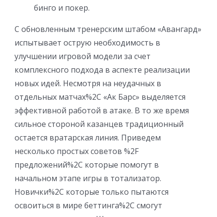
бинго и покер.
С обновленным тренерским штабом «Авангард»
испытывает острую необходимость в
улучшении игровой модели за счет
комплексного подхода в аспекте реализации
новых идей. Несмотря на неудачных в
отдельных матчах%2C «Ак Барс» выделяется
эффективной работой в атаке. В то же время
сильное стороной казанцев традиционный
остается вратарская линия. Приведем
несколько простых советов %2F
предложений%2C которые помогут в
начальном этапе игры в тотализатор.
Новички%2C которые только пытаются
освоиться в мире беттинга%2C смогут