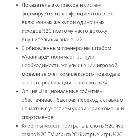
Показатель экспрессов и систем
формируется из коэффициентов всех
включенных же купон одиночных
исходов%2C поэтому часто дохожу
внушительных значений.
С обновленным тренерским штабом
«Авангард» понимает острую
необходимость же улучшении игровой
модели за счет комплексного подхода в
аспекте реализации новых мыслей.
Опция «Национальные события»
обеспечивает быстрая переход к ставкам
на матчи с участием украинских команд и
спортсменов.
Клиенты может поиграть в слоты%2C live
casino%2C TV игры%2C быстрые игры%2C