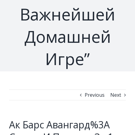
Важнейшей
Домашней
Игре”
Previous
Next
Ак Барс Авангард%3A