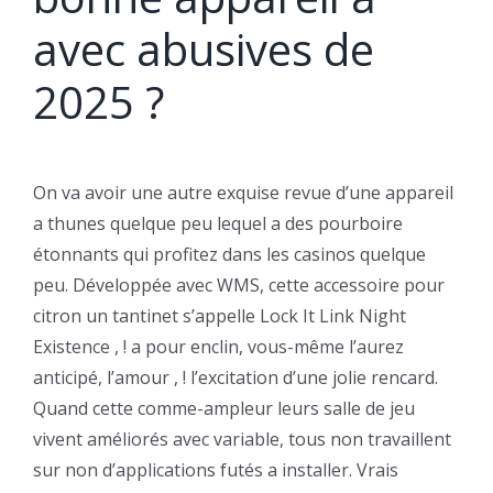
avec abusives de
2025 ?
On va avoir une autre exquise revue d’une appareil
a thunes quelque peu lequel a des pourboire
étonnants qui profitez dans les casinos quelque
peu. Développée avec WMS, cette accessoire pour
citron un tantinet s’appelle Lock It Link Night
Existence , ! a pour enclin, vous-même l’aurez
anticipé, l’amour , ! l’excitation d’une jolie rencard.
Quand cette comme-ampleur leurs salle de jeu
vivent améliorés avec variable, tous non travaillent
sur non d’applications futés a installer. Vrais