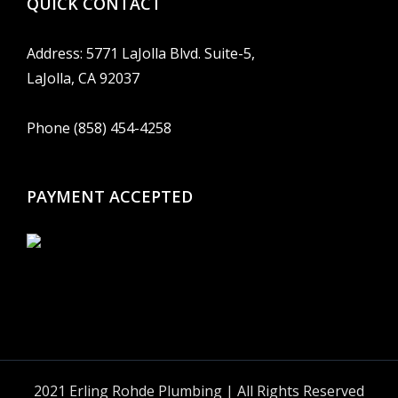
QUICK CONTACT
Address: 5771 LaJolla Blvd. Suite-5,
LaJolla, CA 92037
Phone (858) 454-4258
PAYMENT ACCEPTED
2021 Erling Rohde Plumbing | All Rights Reserved