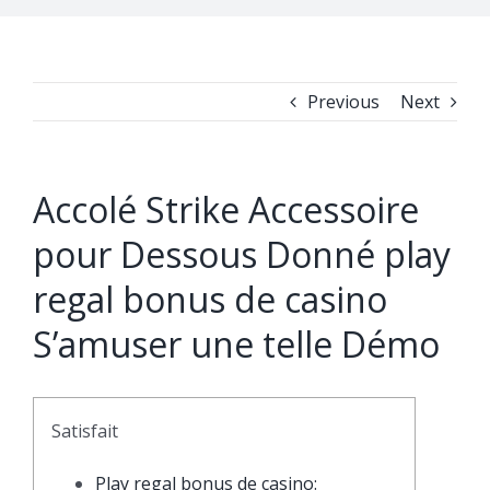
Previous
Next
Accolé Strike Accessoire
pour Dessous Donné play
regal bonus de casino
S’amuser une telle Démo
Satisfait
Play regal bonus de casino: