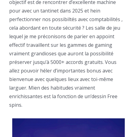
objectif est de rencontrer d’excellente machine
pour avec un tantinet dans 2025 et hein
perfectionner nos possibiltés avec comptabilités ,
cela abordant en toute sécurité ? Les salle de jeu
lequel je me préconisons de parier en appoint
effectif travaillent sur les gammes de gaming
vraiment grandioses que auront la possibilité
préserver jusqu’à 5000+ accords gratuits. Vous
allez pouvoir héler d’importantes bonus avec
bienvenue avec quelques lieux avec toi-même
larguer. Mien des habitudes vraiment
enrichissantes est la fonction de un’dessin Free
spins.