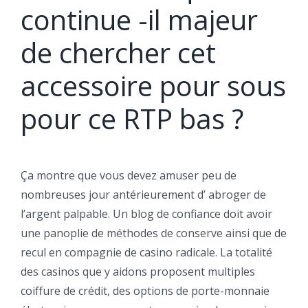
continue -il majeur
de chercher cet
accessoire pour sous
pour ce RTP bas ?
Ça montre que vous devez amuser peu de
nombreuses jour antérieurement d’ abroger de
l’argent palpable. Un blog de confiance doit avoir
une panoplie de méthodes de conserve ainsi que de
recul en compagnie de casino radicale. La totalité
des casinos que y aidons proposent multiples
coiffure de crédit, des options de porte-monnaie