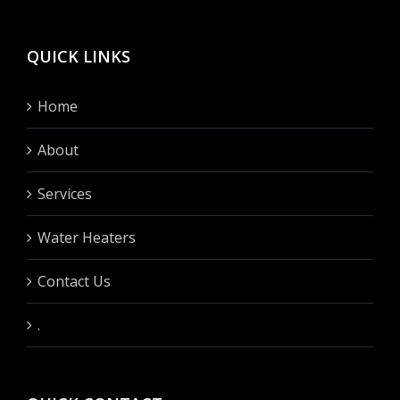
QUICK LINKS
Home
About
Services
Water Heaters
Contact Us
.