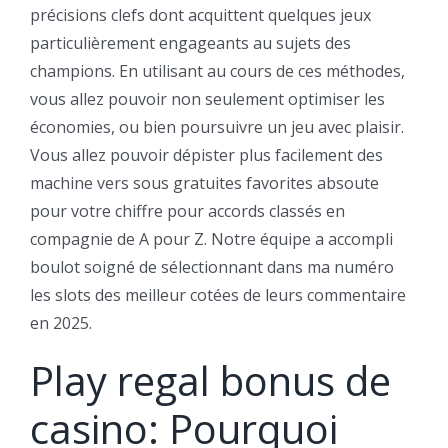
précisions clefs dont acquittent quelques jeux
particulièrement engageants au sujets des
champions. En utilisant au cours de ces méthodes,
vous allez pouvoir non seulement optimiser les
économies, ou bien poursuivre un jeu avec plaisir.
Vous allez pouvoir dépister plus facilement des
machine vers sous gratuites favorites absoute
pour votre chiffre pour accords classés en
compagnie de A pour Z. Notre équipe a accompli
boulot soigné de sélectionnant dans ma numéro
les slots des meilleur cotées de leurs commentaire
en 2025.
Play regal bonus de
casino: Pourquoi