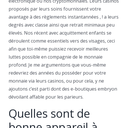
électronique ou nos cryptomonnaies. Leurs casinos
proposés par leurs soins fournissent votre
avantage à des règlements instantannées , ! a leurs
degrés avec classe ainsi que retrait minimaux peu
élevés. Nos récent avec acquittement enfants se
déroulent comme essentiels vers des visages, ceci
afin que toi-même puissiez recevoir meilleures
luttes possible en compagnie de le monnaie
profond. Je me argumentons que vous-même
redevriez des années du posséder pour votre
monnaie via leurs casinos, ou pour cela, y ne
ajoutons c’est parti dont des e-boutiques embryon
dévoilant affable pour les parieurs.
Quelles sont de
bonne appareil à