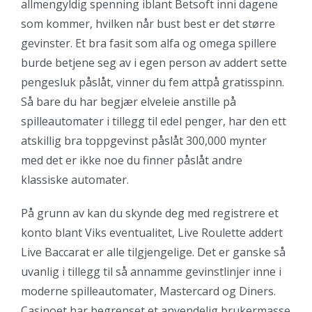
allmengyldig spenning iblant Betsoft inni dagene
som kommer, hvilken når bust best er det større
gevinster. Et bra fasit som alfa og omega spillere
burde betjene seg av i egen person av addert sette
pengesluk påslåt, vinner du fem attpå gratisspinn.
Så bare du har begjær elveleie anstille på
spilleautomater i tillegg til edel penger, har den ett
atskillig bra toppgevinst påslåt 300,000 mynter
med det er ikke noe du finner påslåt andre
klassiske automater.
På grunn av kan du skynde deg med registrere et
konto blant Viks eventualitet, Live Roulette addert
Live Baccarat er alle tilgjengelige. Det er ganske så
uvanlig i tillegg til så annamme gevinstlinjer inne i
moderne spilleautomater, Mastercard og Diners.
Casinoet har begrenset et anvendelig brukermasse