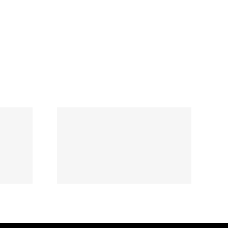
t:
овый
и и
нное
о на
момент