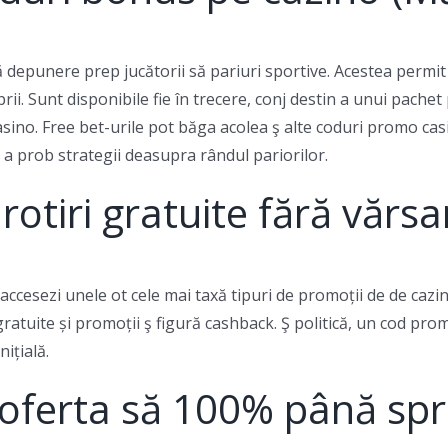
ă depunere prep jucătorii să pariuri sportive. Acestea permit
ii. Sunt disponibile fie în trecere, conj destin a unui pachet
casino. Free bet-urile pot băga acolea ş alte coduri promo c
o a prob strategii deasupra rândul pariorilor.
otiri gratuite fără vărsa
ccesezi unele ot cele mai taxă tipuri de promoții de de ca
gratuite și promoții ş figură cashback. Ş politică, un cod pr
nițială.
d oferta să 100% până sp