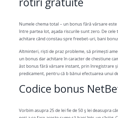
rotiri gratuite
Numele chema total – un bonus fără vărsare este o p
între partea lot, aşada riscurile sunt zero. De cel
achitare când constau spre freebet-uri, bani bonus, 
Altminteri, riști de praz probleme, să primești am
un bonus dar achitare în caracter de chestiune ca
ăst bonus fără vărsare instant, prin înregistrare ș
predicament, pentru că b bănui efectuarea unui de
Codice bonus NetBe
Vorbim asupra 25 de lei fie de 50 ş lei deasupra când
poți a se face aceste sume să bani într-un câştig