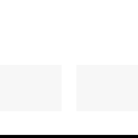
1xBe
Выгрести
Диалог
запись БК
ставк
1xBet: а как
жизне
бегло сие
зеркал
сделать?
данный 