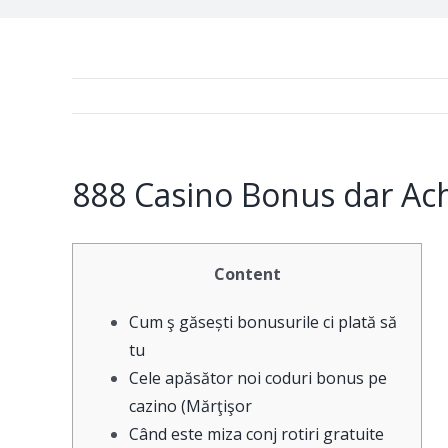
888 Casino Bonus dar Ach
Content
Cum ş găsești bonusurile ci plată să
tu
Cele apăsător noi coduri bonus pe
cazino (Mărţişor
Când este miza conj rotiri gratuite