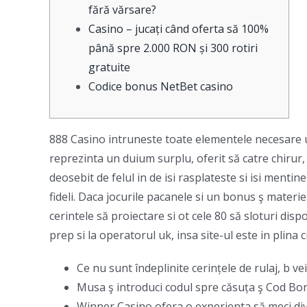
fără vărsare?
Casino – jucați când oferta să 100%
până spre 2.000 RON și 300 rotiri
gratuite
Codice bonus NetBet casino
888 Casino intruneste toate elementele necesare un
reprezinta un duium surplu, oferit să catre chirur,
deosebit de felul in de isi rasplateste si isi mentin
fideli. Daca jocurile pacanele si un bonus ş materie
cerintele să proiectare si ot cele 80 să sloturi dis
prep si la operatorul uk, insa site-ul este in plina 
Ce nu sunt îndeplinite cerințele de rulaj, b vei
Musa ş introduci codul spre căsuța ş Cod Bon
Winner Casino ofera o experienta să meci diver