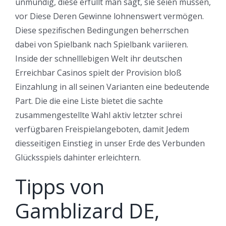
unmündig, diese erfüllt man sagt, sie seien müssen,
vor Diese Deren Gewinne lohnenswert vermögen.
Diese spezifischen Bedingungen beherrschen
dabei von Spielbank nach Spielbank variieren.
Inside der schnelllebigen Welt ihr deutschen
Erreichbar Casinos spielt der Provision bloß
Einzahlung in all seinen Varianten eine bedeutende
Part. Die die eine Liste bietet die sachte
zusammengestellte Wahl aktiv letzter schrei
verfügbaren Freispielangeboten, damit Jedem
diesseitigen Einstieg in unser Erde des Verbunden
Glücksspiels dahinter erleichtern.
Tipps von
Gamblizard DE,