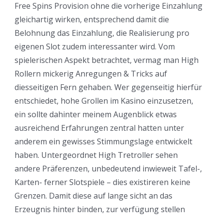
Free Spins Provision ohne die vorherige Einzahlung
gleichartig wirken, entsprechend damit die
Belohnung das Einzahlung, die Realisierung pro
eigenen Slot zudem interessanter wird. Vom
spielerischen Aspekt betrachtet, vermag man High
Rollern mickerig Anregungen & Tricks auf
diesseitigen Fern gehaben. Wer gegenseitig hierfür
entschiedet, hohe Grollen im Kasino einzusetzen,
ein sollte dahinter meinem Augenblick etwas
ausreichend Erfahrungen zentral hatten unter
anderem ein gewisses Stimmungslage entwickelt
haben. Untergeordnet High Tretroller sehen
andere Präferenzen, unbedeutend inwieweit Tafel-,
Karten- ferner Slotspiele – dies existireren keine
Grenzen. Damit diese auf lange sicht an das
Erzeugnis hinter binden, zur verfügung stellen