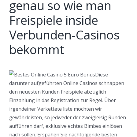
genau so wie man
Freispiele inside
Verbunden-Casinos
bekommt
Diese
darunter aufgeführten Online Casinos schnappen
den neuesten Kunden Freispiele abzüglich
Einzahlung in das Registration zur Regel. Über
irgendeiner Verkettete liste möchten wir
gewährleisten, so jedweder der zweigleisig Runden
aufführen darf, exklusive echtes Bimbes einlösen
nach sollen. Erspähen Sie nachfolgende besten