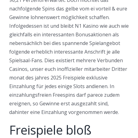
nachfolgende Spins das gelbe vom ei vorteil & eure
Gewinne lohnenswert möglichkeit schaffen.
Infolgedessen ist und bleibt N1 Kasino wie auch wie
gleichfalls ein interessanten Bonusaktionen als
nebensächlich bei dies spannende Spielangebot
folgende erheblich interessante Anschrift je alle
Spielsaal-Fans.
Dies existiert mehrere Verbunden
Casinos, unser euch inoffizieller mitarbeiter Dritter
monat des jahres 2025 Freispiele exklusive
Einzahlung für jedes einige Slots andienen. In
einzahlungsfreien Freespins darf parece zudem
ereignen, so Gewinne erst ausgezahlt sind,
dahinter eine Einzahlung vorgenommen werde.
Freispiele bloß