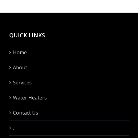
hinten
fullen?
QUICK LINKS
Home
About
Services
Water Heaters
Contact Us
.