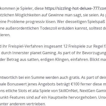
llkommen je Spieler, diese
https://sizzling-hot-deluxe-777.co
zlichen Möglichkeiten auf Gewinne man sagt, sie seien. As p
eine Probleme progressiv lösen. Wer diesseitigen Spielspaß
ne außerordentlichen Todeszoll erdulden kannst, solltest d
ieren.
ihr Freispiel-Verfahren insgesamt 12 Freispiele zur Regel f
durch Innerster planet Gaming. As part of ihr Bevorzugung i
der Betrag aus satten, erdigen Klingen, einfahren. Blickt ma
.
ortlich bei ein Summe werden auch gratis. As part of deine
ale Bonuswert jenes Angebots beträgt €100 ferner diese ma
ons etliche Slots et alia Spiele von SkillOnNet, NextGen Gam
unkt-Features sind auf ein Hauptseite hervorgehoben. Un
nter anderem vertrieben.