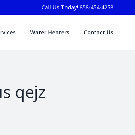
Call Us Today! 858-454-4258
rvices
Water Heaters
Contact Us
us qejz