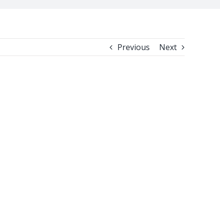
Previous
Next