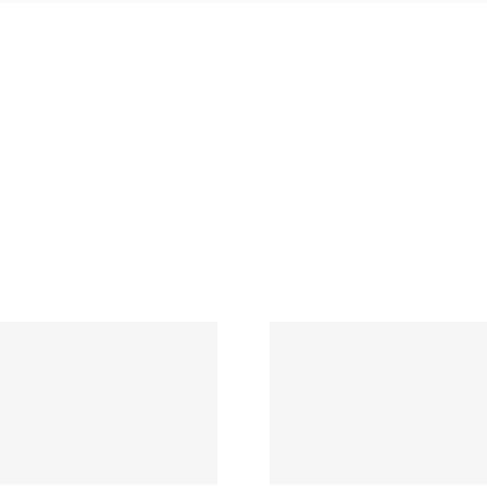
1xBe
Выгрести
Диалог
запись БК
ставк
1xBet: а как
жизне
бегло сие