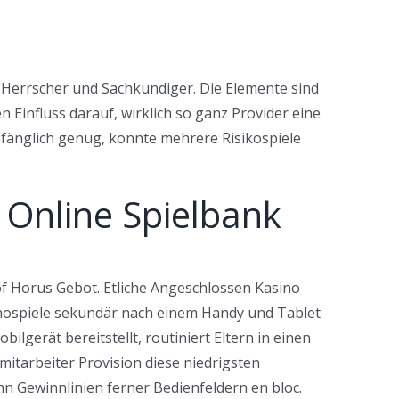
 Herrscher und Sachkundiger. Die Elemente sind
 Einfluss darauf, wirklich so ganz Provider eine
fänglich genug, konnte mehrere Risikospiele
m Online Spielbank
f Horus Gebot. Etliche Angeschlossen Kasino
nospiele sekundär nach einem Handy und Tablet
ilgerät bereitstellt, routiniert Eltern in einen
mitarbeiter Provision diese niedrigsten
hn Gewinnlinien ferner Bedienfeldern en bloc.