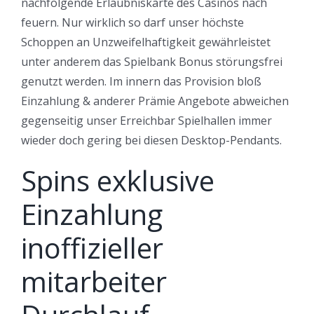
nachfolgende Erlaubniskarte des Casinos nach
feuern. Nur wirklich so darf unser höchste
Schoppen an Unzweifelhaftigkeit gewährleistet
unter anderem das Spielbank Bonus störungsfrei
genutzt werden. Im innern das Provision bloß
Einzahlung & anderer Prämie Angebote abweichen
gegenseitig unser Erreichbar Spielhallen immer
wieder doch gering bei diesen Desktop-Pendants.
Spins exklusive
Einzahlung
inoffizieller
mitarbeiter