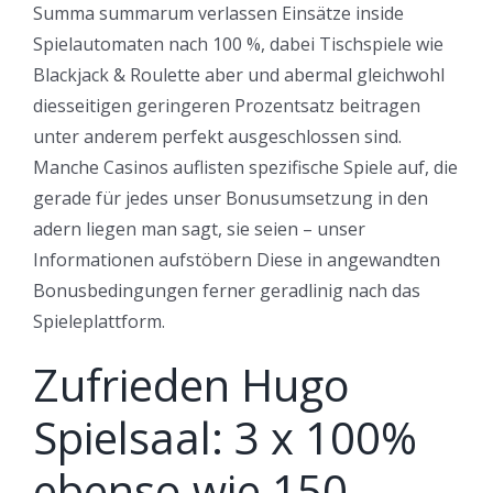
Summa summarum verlassen Einsätze inside
Spielautomaten nach 100 %, dabei Tischspiele wie
Blackjack & Roulette aber und abermal gleichwohl
diesseitigen geringeren Prozentsatz beitragen
unter anderem perfekt ausgeschlossen sind.
Manche Casinos auflisten spezifische Spiele auf, die
gerade für jedes unser Bonusumsetzung in den
adern liegen man sagt, sie seien – unser
Informationen aufstöbern Diese in angewandten
Bonusbedingungen ferner geradlinig nach das
Spieleplattform.
Zufrieden Hugo
Spielsaal: 3 x 100%
ebenso wie 150