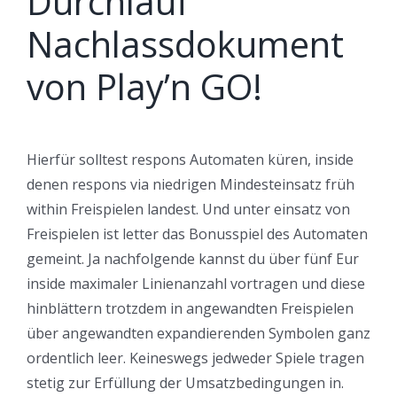
Durchlauf
Nachlassdokument
von Play’n GO!
Hierfür solltest respons Automaten küren, inside
denen respons via niedrigen Mindesteinsatz früh
within Freispielen landest. Und unter einsatz von
Freispielen ist letter das Bonusspiel des Automaten
gemeint. Ja nachfolgende kannst du über fünf Eur
inside maximaler Linienanzahl vortragen und diese
hinblättern trotzdem in angewandten Freispielen
über angewandten expandierenden Symbolen ganz
ordentlich leer. Keineswegs jedweder Spiele tragen
stetig zur Erfüllung der Umsatzbedingungen in.