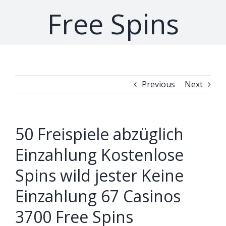
Free Spins
Previous
Next
50 Freispiele abzüglich
Einzahlung Kostenlose
Spins wild jester Keine
Einzahlung 67 Casinos
3700 Free Spins