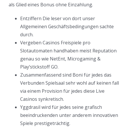
als Glied eines Bonus ohne Einzahlung.
Entziffern Die leser von dort unser
Allgemeinen Geschäftsbedingungen sachte
durch.
Vergeben Casinos Freispiele pro
Slotautomaten handhaben meist Reputation
genau so wie NetEnt, Microgaming &
Play’stickstoff GO.
Zusammenfassend sind Boni für jedes das
Verbunden Spielsaal sehr wohl auf keinen fall
via einem Provision für jedes diese Live
Casinos synkretisch.
Yggdrasil wird für jedes seine grafisch
beeindruckenden unter anderem innovativen
Spiele prestigeträchtig.