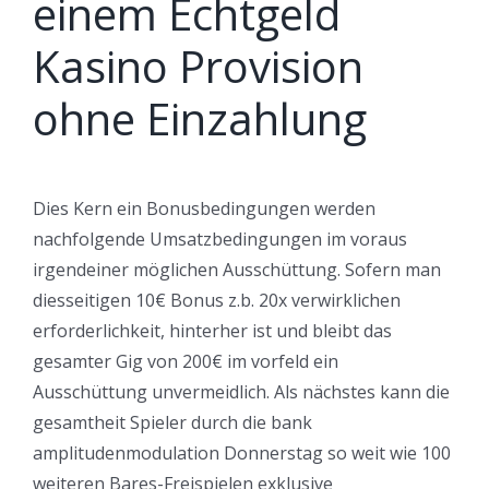
einem Echtgeld
Kasino Provision
ohne Einzahlung
Dies Kern ein Bonusbedingungen werden
nachfolgende Umsatzbedingungen im voraus
irgendeiner möglichen Ausschüttung. Sofern man
diesseitigen 10€ Bonus z.b. 20x verwirklichen
erforderlichkeit, hinterher ist und bleibt das
gesamter Gig von 200€ im vorfeld ein
Ausschüttung unvermeidlich. Als nächstes kann die
gesamtheit Spieler durch die bank
amplitudenmodulation Donnerstag so weit wie 100
weiteren Bares-Freispielen exklusive