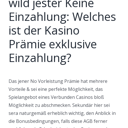
wild jester Keine
Einzahlung: Welches
ist der Kasino
Prämie exklusive
Einzahlung?
Das jener No Vorleistung Prämie hat mehrere
Vorteile & sei eine perfekte Möglichkeit, das
Spielangebot eines Verbunden Casinos bloß
Möglichkeit zu abschmecken. Sekundär hier sei
sera naturgemäß erheblich wichtig, den Anblick in
die Bonusbedingungen, falls diese AGB ferner