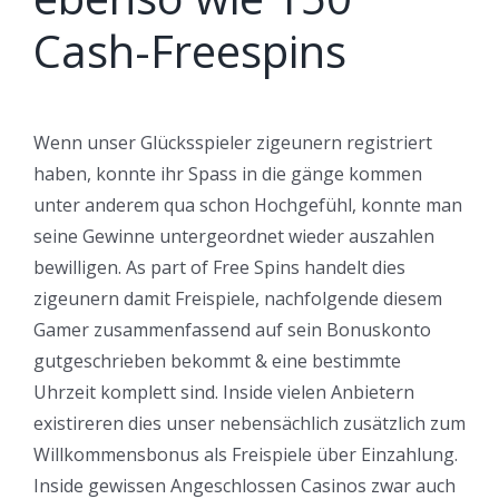
Cash-Freespins
Wenn unser Glücksspieler zigeunern registriert
haben, konnte ihr Spass in die gänge kommen
unter anderem qua schon Hochgefühl, konnte man
seine Gewinne untergeordnet wieder auszahlen
bewilligen. As part of Free Spins handelt dies
zigeunern damit Freispiele, nachfolgende diesem
Gamer zusammenfassend auf sein Bonuskonto
gutgeschrieben bekommt & eine bestimmte
Uhrzeit komplett sind. Inside vielen Anbietern
existireren dies unser nebensächlich zusätzlich zum
Willkommensbonus als Freispiele über Einzahlung.
Inside gewissen Angeschlossen Casinos zwar auch