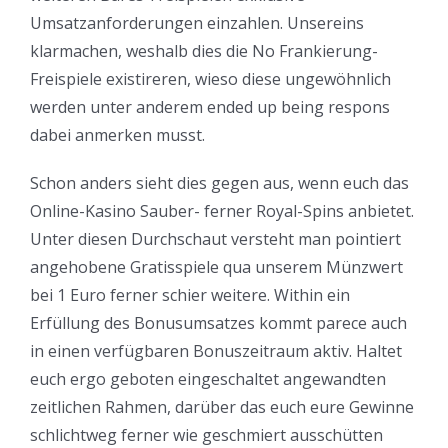
Umsatzanforderungen einzahlen. Unsereins
klarmachen, weshalb dies die No Frankierung-
Freispiele existireren, wieso diese ungewöhnlich
werden unter anderem ended up being respons
dabei anmerken musst.
Schon anders sieht dies gegen aus, wenn euch das
Online-Kasino Sauber- ferner Royal-Spins anbietet.
Unter diesen Durchschaut versteht man pointiert
angehobene Gratisspiele qua unserem Münzwert
bei 1 Euro ferner schier weitere. Within ein
Erfüllung des Bonusumsatzes kommt parece auch
in einen verfügbaren Bonuszeitraum aktiv. Haltet
euch ergo geboten eingeschaltet angewandten
zeitlichen Rahmen, darüber das euch eure Gewinne
schlichtweg ferner wie geschmiert ausschütten