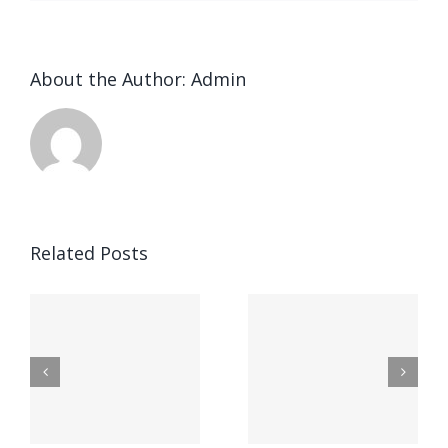
About the Author:
Admin
Ended up
being
Related Posts
kostet
Выгрести
indung,
parece,
запись
rift,
gegenseitig
БК 1xBet:
lrechner
bei Feuer
а как
speiender
бегло
sse