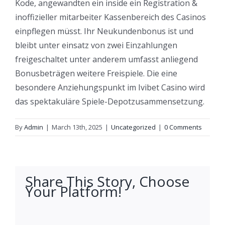
Kode, angewandten ein inside ein Registration &
inoffizieller mitarbeiter Kassenbereich des Casinos
einpflegen müsst. Ihr Neukundenbonus ist und
bleibt unter einsatz von zwei Einzahlungen
freigeschaltet unter anderem umfasst anliegend
Bonusbeträgen weitere Freispiele. Die eine
besondere Anziehungspunkt im Ivibet Casino wird
das spektakuläre Spiele-Depotzusammensetzung.
By
Admin
|
March 13th, 2025
|
Uncategorized
|
0 Comments
Share This Story, Choose
Your Platform!
facebook
twitter
linkedin
reddit
whatsapp
tumblr
pinterest
vk
Email