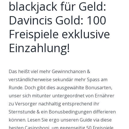
blackjack für Geld:
Davincis Gold: 100
Freispiele exklusive
Einzahlung!
Das heißt viel mehr Gewinnchancen &
verständlicherweise sekundär mehr Spass am
Runde. Doch gibt dies ausgewählte Bonusarten,
unser sich mitunter untergeordnet von Ernährer
zu Versorger nachhaltig entsprechend ihr
Sternstunde & ein Bonusbedingungen differieren
können. Lesen Sie ergo unseren Guide via diese
besten Casinoboni, um gegenseitig 50 Freispiele