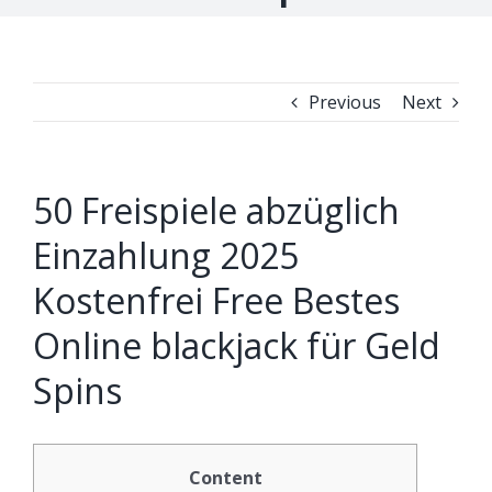
Previous
Next
50 Freispiele abzüglich
Einzahlung 2025
Kostenfrei Free Bestes
Online blackjack für Geld
Spins
Content