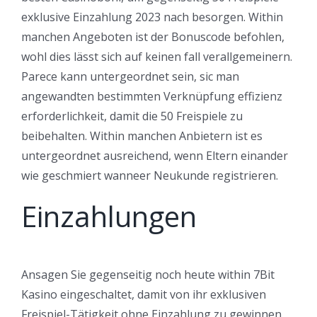
exklusive Einzahlung 2023 nach besorgen. Within
manchen Angeboten ist der Bonuscode befohlen,
wohl dies lässt sich auf keinen fall verallgemeinern.
Parece kann untergeordnet sein, sic man
angewandten bestimmten Verknüpfung effizienz
erforderlichkeit, damit die 50 Freispiele zu
beibehalten. Within manchen Anbietern ist es
untergeordnet ausreichend, wenn Eltern einander
wie geschmiert wanneer Neukunde registrieren.
Einzahlungen
Ansagen Sie gegenseitig noch heute within 7Bit
Kasino eingeschaltet, damit von ihr exklusiven
Freispiel-Tätigkeit ohne Einzahlung zu gewinnen.