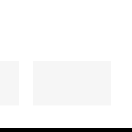
t:
овый
и и
нное
о на
момент