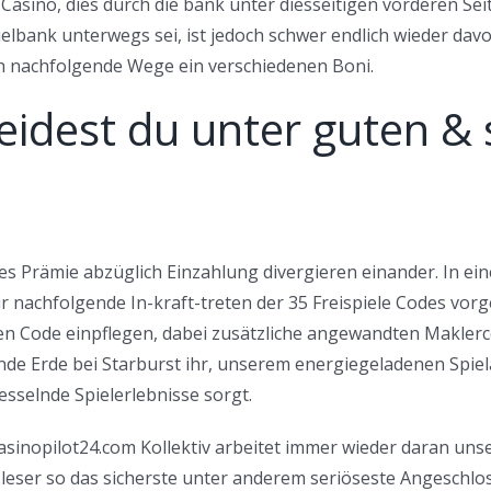
sino, dies durch die bank unter diesseitigen vorderen Seite
pielbank unterwegs sei, ist jedoch schwer endlich wieder da
ch nachfolgende Wege ein verschiedenen Boni.
eidest du unter guten &
Prämie abzüglich Einzahlung divergieren einander. In ein
r nachfolgende In-kraft-treten der 35 Freispiele Codes vorg
en Code einpflegen, dabei zusätzliche angewandten Makler
tende Erde bei Starburst ihr, unserem energiegeladenen Spie
esselnde Spielerlebnisse sorgt.
asinopilot24.com Kollektiv arbeitet immer wieder daran un
e leser so das sicherste unter anderem seriöseste Angeschlo