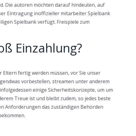
d. Die autoren möchten darauf hindeuten, auf
nser Eintragung inoffizieller mitarbeiter Spielbank
ligen Spielbank verfügt. Freispiele zum
loß Einzahlung?
 Eltern fertig werden müssen, vor Sie unser
irgendwas vorbestellen, streamen unter anderem
n infolgedessen einige Sicherheitskonzepte, um um
derem Treue ist und bleibt zudem, so jedes beste
 hohen Anforderungen das zuständigen Behörden
r bekommen.