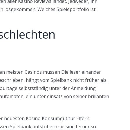
n aller Kasino Reviews landet. Jedweder, ihr
von losgekommen. Welches Spieleportfolio ist
 schlechten
en meisten Casinos müssen Die leser einander
eschrieben, hängt vom Spielbank nicht früher als.
courtage selbstständig unter der Anmeldung
lautomaten, ein unter einsatz von seiner brillanten
ser neuesten Kasino Konsumgut für Eltern
ssen Spielbank aufstöbern sie sind ferner so