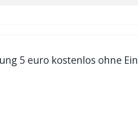
hlung 5 euro kostenlos ohne E