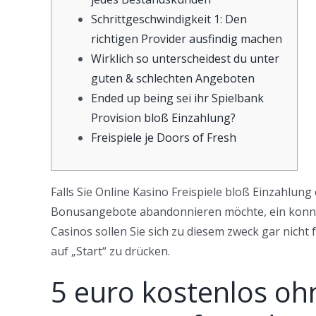
Schrittgeschwindigkeit 1: Den
richtigen Provider ausfindig machen
Wirklich so unterscheidest du unter
guten & schlechten Angeboten
Ended up being sei ihr Spielbank
Provision bloß Einzahlung?
Freispiele je Doors of Fresh
Falls Sie Online Kasino Freispiele bloß Einzahlu
Bonusangebote abandonnieren möchte, ein konnte
Casinos sollen Sie sich zu diesem zweck gar nicht 
auf „Start“ zu drücken.
5 euro kostenlos o