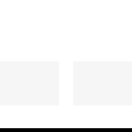
1xBe
Выгрести
Диалог
запись БК
ставк
1xBet: а как
жизне
бегло сие
зеркал
сделать?
данный 