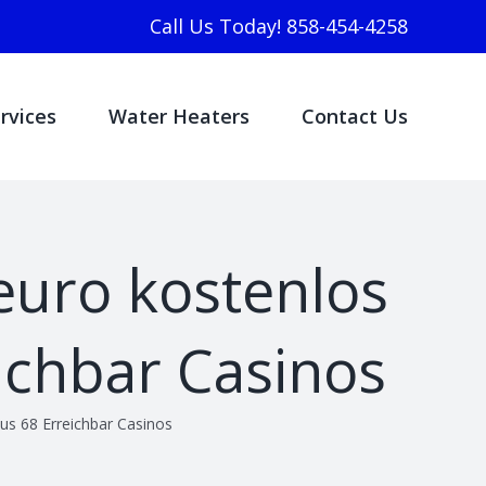
Call Us Today! 858-454-4258
rvices
Water Heaters
Contact Us
 euro kostenlos
ichbar Casinos
us 68 Erreichbar Casinos