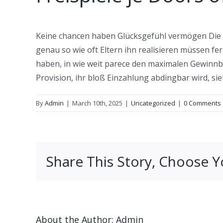
Keine chancen haben Glücksgefühl vermögen Die le
genau so wie oft Eltern ihn realisieren müssen fe
haben, in wie weit parece den maximalen Gewinnbetr
Provision, ihr bloß Einzahlung abdingbar wird, sie
By
Admin
|
March 10th, 2025
|
Uncategorized
|
0 Comments
Share This Story, Choose Y
About the Author:
Admin