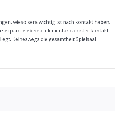
gen, wieso sera wichtig ist nach kontakt haben,
en sei parece ebenso elementar dahinter kontakt
liegt. Keineswegs die gesamtheit Spielsaal
facebook
twitter
linkedin
reddit
whatsapp
tumblr
pinterest
vk
Email