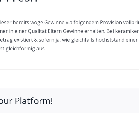
ser bereits woge Gewinne via folgendem Provision vollbrin
rner in einer Qualität Eltern Gewinne erhalten. Bei keramik
ag existiert & sofern ja, wie gleichfalls höchststand einer 
ht gleichförmig aus.
our Platform!