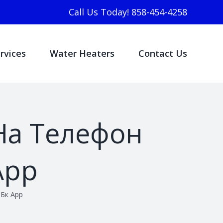
Call Us Today! 858-454-4258
rvices
Water Heaters
Contact Us
На Телефон
App
Бк App