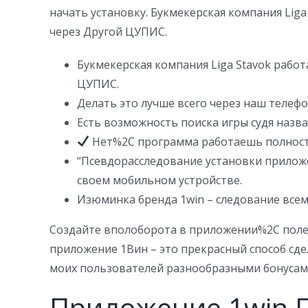
начать установку. Букмекерская компания Lig
через Другой ЦУПИС.
Букмекерская компания Liga Stavok рабо
ЦУПИС.
Делать это лучше всего через наш телеф
Есть возможность поиска игры судя назв
Нет%2C программа работаешь полность
“Псевдорасследование установки прилож
своем мобильном устройстве.
Изюминка бренда 1win – следование все
Создайте вполоборота в приложении%2C поле
приложение 1Вин – это прекрасный способ сд
моих пользователей разнообразными бонусам
Приложение 1win 