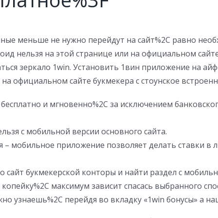
нные меньше не нужно перейдут на сайт%2C равно нео
оид нельзя на этой странице или на официальном сайте
ься зеркало 1win. Установить 1вин приложение на айф
 на официальном сайте букмекера с стоунское встроен
 бесплатно и мгновенно%2C за исключением банковско
льзя с мобильной версии основного сайта.
 – мобильное приложение позволяет делать ставки в 
о сайт букмекерской конторы и найти раздел с мобил
копейку%2C максимум зависит спасась выбранного спо
о узнаешь%2C перейдя во вкладку «1win бонусы» а на