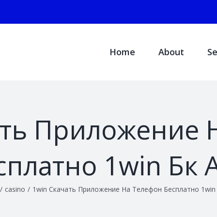
Search
for:
Home
About
Se
ать Приложение 
сплатно 1win Бк 
/
casino
/
1win Скачать Приложение На Телефон Бесплатно 1win 