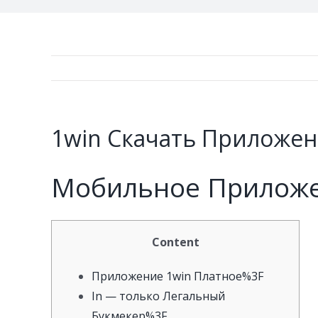
1win Скачать Приложен
Мобильное Приложен
Content
Приложение 1win Платное%3F
In — только Легальный
Букмекер%3F