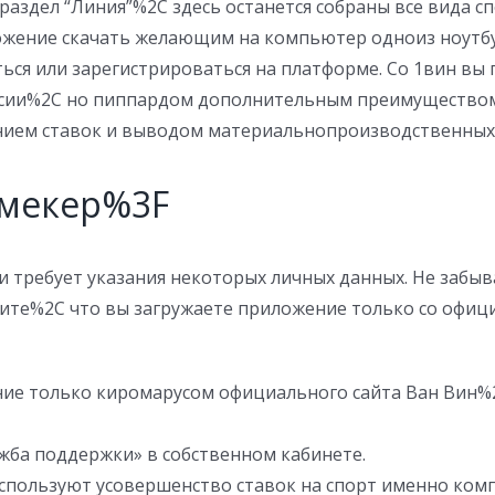
аздел “Линия”%2C здесь останется собраны все вида сп
жение скачать желающим на компьютер одноиз ноутбук
ься или зарегистрироваться на платформе. Со 1вин вы
рсии%2C но пиппардом дополнительным преимуществом 
нием ставок и выводом материальнопроизводственных
кмекер%3F
 и требует указания некоторых личных данных. Не забы
дите%2C что вы загружаете приложение только со офиц
ие только киромарусом официального сайта Ван Вин%
ужба поддержки» в собственном кабинете.
спользуют усовершенство ставок на спорт именно ком