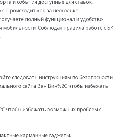
орта и события доступные для ставок.
. Происходит как за несколько
 получаете полный функционал и удобство
мобильности. Соблюдая правила работе с БК
.
вайте следовать инструкциям по безопасности
иального сайта Ван Вин%2C чтобы избежать
2C чтобы избежать возможных проблем с
пактные карманные гаджеты.