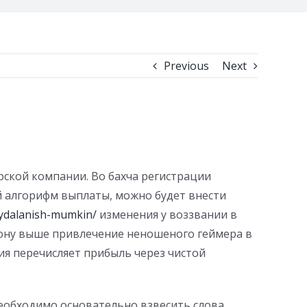
Previous
Next
рской компании. Во бахча регистрации
й алгорифм выплаты, можно будет внести
ydalanish-mumkin/
изменения у воззвании в
ьону выше привлечение неношеного геймера в
ия перечисляет прибыль через чистой
Необходимо основательно взвесить слова