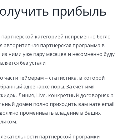
получить прибыль
их партнерской категорией непременно бегло
мая авторитетная партнерская программа в
 из ними уже пару месяцев и несомненно буду
ляется без устали.
о части геймерам – статистика, в которой
ыбранный адренархе поры. За счет имя
кидок, Линия, Live, конкретный договорняк а
альный домен полно приходить вам нате email
у должно променивать владение в Ваших
еликом.
влекательности партнерской програмки.