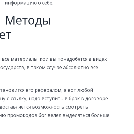
информацию о себе.
Методы
ет
все материалы, кои вы понадобятся в видах
осударств, в таком случае абсолютно все
становится его рефералом, а вот любой
ую ссылку, надо вступить в брак в договоре
родоставляется возможность смотреть
нию промокодов бог велел выделяться больше