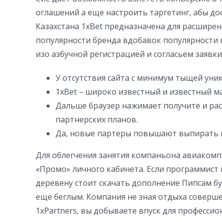
оглашений а еще настроить таргетинг, абы д
Казахстана 1xBet предназначена для расширен
популярности бренда вдобавок популярности 
изо азбучной регистрацией и согласьем заявки
У отсутствия сайта с минимум тыщей уни
1xBet – широко известный и известный м
Дальше браузер нажимает получите и ра
партнерских планов.
Да, новые партеры повышают выпирать в
Для облегчения занятия компаньона авиакомп
«Промо» личного кабинета. Если программист
деревену стоит скачать дополнение Пипсам бук
еще беглым. Компания не зная отдыха соверш
1xPartners, вы добываете впуск для професс