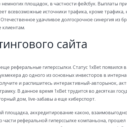
немногих площадок, в частности фейсбук. Выплаты при
реет всевозможные источники трафика, кроме трафика
Отечественное удачливое долгосрочное синергия из б
 клиентам.
ингового сайта
ще реферальные гиперссылки. Статус 1xBet появился в 2
букмекера до одного из основных инвесторов в интерна
получите и распишитесь интерактивный-авторынок, акт
рамку. В данное время 1xBet трудится во десятках гос
орный дом, live-забавы а еще киберспорт.
вый площадка, аккредитирование какою, взаимовыгодно
 по части реферальной гиперссылке компаньона, прошел