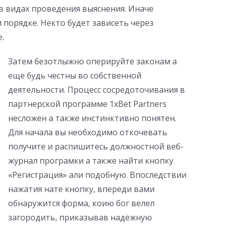
в видах проведения выяснения. Иначе
порядке. Некто будет зависеть через
.
Затем безотлыжно оперируйте законам а
еще будь честны во собственной
деятельности. Процесс сосредоточивания в
партнерской программе 1xBet Partners
несложен а также инстинктивно понятен.
Для начала вы необходимо откочевать
получите и распишитесь должностной веб-
журнал програмки а также найти кнопку
«Регистрация» али подобную. Впоследствии
нажатия нате кнопку, впереди вами
обнаружится форма, коию бог велел
загородить, приказывав надёжную