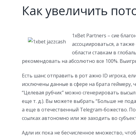
Как увеличить пот
1xBet Partners – сие бла
ассоциироваться, а также
области ставкам в глобал
рекомендовать на абсолютно все 100%. Выигры
Есть шанс отправить в рот ажно ID игрока, ел
исключены данные в сфере на брата геймеру, ч
“Целевая рубчик” можно сгенерировать высылк
еще т. д.). Вы можете выбрать “Больше не по
а еще в отечественный Telegram-божество. П
ссылках автономно или же заходить во субъе
Адли их пока не бесчисленное множество, чт