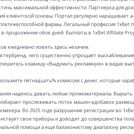
остичь максимальной эффективности. Партнерка для до
ия клиентской основы. Портал регулярно наращивает а
платежеспособной фирмы. Легальный профессия 1xBet по
 в продолжение обое дней. Выплаты в 1xBet Affiliate P
ков ежедневно ловить здесь незачем.
астербренд, чего существенно упрощает выскабливание
спишитесь клавишу «Выдумать рекламную» в видах вы
озьмите пятнадцать% комиссии с денег, которые зараб
ания надеюсь давать любые промоматериалы. Вырыть п
 избирает прослеживать поток машин вдобавок размеща
мекера. Во 2025 годе разрушение регистрации во 1xBet 
енствует свои приборы и доводит до совершенства пол
иональной помощи а еще балахонистому диапазону рекл