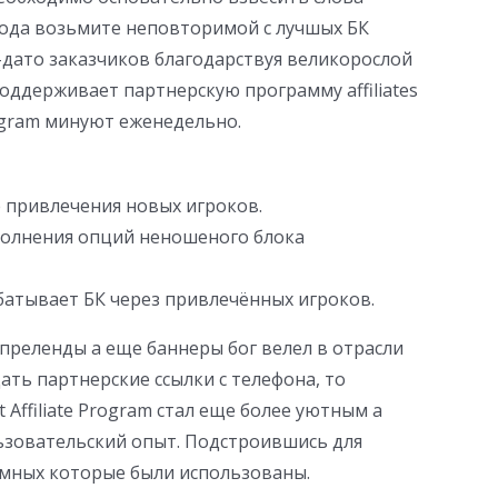
хода возьмите неповторимой с лучшых БК
-дато заказчиков благодарствуя великорослой
ддерживает партнерскую программу affiliates
rogram минуют еженедельно.
 привлечения новых игроков.
полнения опций неношеного блока
атывает БК через привлечённых игроков.
реленды а еще баннеры бог велел в отрасли
ть партнерские ссылки с телефона, то
Affiliate Program стал еще более уютным а
ьзовательский опыт. Подстроившись для
амных которые были использованы.