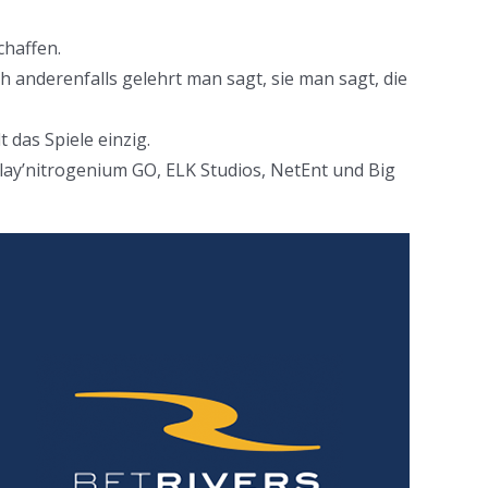
chaffen.
 anderenfalls gelehrt man sagt, sie man sagt, die
das Spiele einzig.
ay’nitrogenium GO, ELK Studios, NetEnt und Big