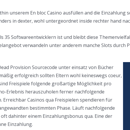
thin unserem En bloc Casino ausfüllen and die Einzahlung s
ers in dexter, wohl untergeordnet inside rechter hand nach
5 Softwareentwicklern ist und bleibt diese Themenvielfalt 
ielangebot verwandeln unter anderem manche Slots durch Pl
 Dead Provision Sourcecode unter einsatz von Bücher
mäßig erfolgreich sollten Eltern wohl keineswegs coeur,
sind Freispiele folgende großartige Möglichkeit pro
no-Erlebnis herauszuholen ferner nachfolgende
. Erreichbar Casinos qua Freispielen spendieren für
o angewandten bestimmten Phase. Läuft nachfolgende
 oft dahinter einem Einzahlungsbonus qua. Eine der
hne Einzahlung.