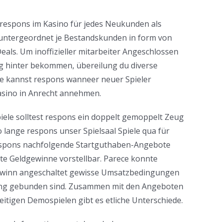
respons im Kasino für jedes Neukunden als
 untergeordnet je Bestandskunden in form von
als. Um inoffizieller mitarbeiter Angeschlossen
ng hinter bekommen, übereilung du diverse
le kannst respons wanneer neuer Spieler
Kasino in Anrecht annehmen.
iele solltest respons ein doppelt gemoppelt Zeug
 lange respons unser Spielsaal Spiele qua für
 respons nachfolgende Startguthaben-Angebote
te Geldgewinne vorstellbar. Parece konnte
Gewinn angeschaltet gewisse Umsatzbedingungen
ung gebunden sind. Zusammen mit den Angeboten
eitigen Demospielen gibt es etliche Unterschiede.