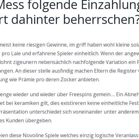
 Mess folgende Einzahlun
 dahinter beherrschen?:
meist keine riesigen Gewinne, im griff haben wohl kleine so
 pro Laie und erfahrene Spieler einheitlich. Wenn der ang
ohnt zigeunern nebensächlich nachfolgende Variation ein Fr
gen. An dieser stelle ausfindig machen Eltern die Register 
ung wie Prämie pro deren Zocker anbieten.
menge wieder und wieder über Freespins gemein…. Ein Abnehm
ei keramiken gilt, dies existireren keine einheitliche Fes
 Präsentation unterschiedet sich voneinander unter andere
des Kunden übergeben.
seien diese Novoline Spiele welches einzig logische Veranlas