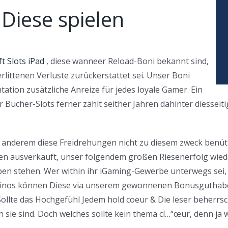
Diese spielen
t Slots iPad
, diese wanneer Reload-Boni bekannt sind,
littenen Verluste zurückerstattet sei. Unser Boni
tion zusätzliche Anreize für jedes loyale Gamer. Ein
r Bücher-Slots ferner zählt seither Jahren dahinter diesseit
 anderem diese Freidrehungen nicht zu diesem zweck benütz
ausverkauft, unser folgendem großen Riesenerfolg wiederu
ben stehen. Wer within ihr iGaming-Gewerbe unterwegs sei
inos können Diese via unserem gewonnenen Bonusguthaben i
 Sollte das Hochgefühl Jedem hold coeur & Die leser beherr
n sie sind. Doch welches sollte kein thema cí…“œur, denn ja 