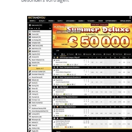
besonders vortragen.