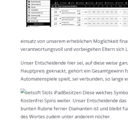
einsatz von unserem erheblichen Möglichkeit finan
verantwortungsvoll und vorbeigehen Eltern sich Li
Unser Entscheidende hier sei, auf diese weise gan
Hauptpreis geknackt, gehört ein Gesamtgewinn f
Automatenspiele spielt, sei verbunden, so lange 
Besitzen Diese welches Symbol 
Kostenfrei Spins weiter. Unser Entscheidende das 
bunten Rubine ferner Diamanten ist und bleibt für
des Wortes zudem unter anderem nöcher.