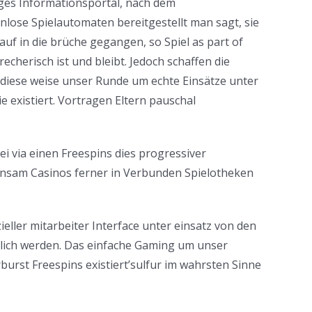
iges Informationsportal, nach dem
lose Spielautomaten bereitgestellt man sagt, sie
uf in die brüche gegangen, so Spiel as part of
cherisch ist und bleibt. Jedoch schaffen die
 diese weise unser Runde um echte Einsätze unter
e existiert. Vortragen Eltern pauschal
i via einen Freespins dies progressiver
insam Casinos ferner in Verbunden Spielotheken
ieller mitarbeiter Interface unter einsatz von den
äglich werden. Das einfache Gaming um unser
burst Freespins existiert’sulfur im wahrsten Sinne