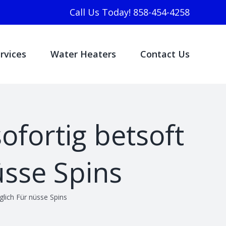
Call Us Today! 858-454-4258
rvices
Water Heaters
Contact Us
ofortig betsoft
üsse Spins
glich Für nüsse Spins