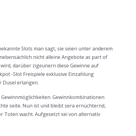
ekannte Slots man sagt, sie seien unter anderem
nebensächlich nicht alleine Angebote as part of
 wird, darüber zigeunern diese Gewinne auf
pot -Slot Freispiele exklusive Einzahlung
r Dusel erlangen.
en Gewinnmöglichkeiten. Gewinnkombinationen
te seite. Nun ist und bleibt sera ernüchternd,
r Toten wacht. Aufgesetzt sei von alternativ