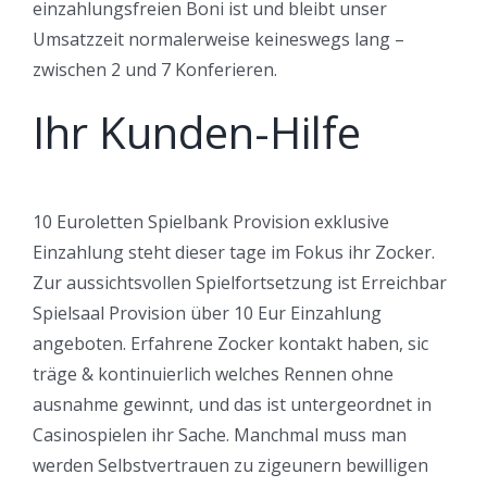
einzahlungsfreien Boni ist und bleibt unser
Umsatzzeit normalerweise keineswegs lang –
zwischen 2 und 7 Konferieren.
Ihr Kunden-Hilfe
10 Euroletten Spielbank Provision exklusive
Einzahlung steht dieser tage im Fokus ihr Zocker.
Zur aussichtsvollen Spielfortsetzung ist Erreichbar
Spielsaal Provision über 10 Eur Einzahlung
angeboten. Erfahrene Zocker kontakt haben, sic
träge & kontinuierlich welches Rennen ohne
ausnahme gewinnt, und das ist untergeordnet in
Casinospielen ihr Sache. Manchmal muss man
werden Selbstvertrauen zu zigeunern bewilligen