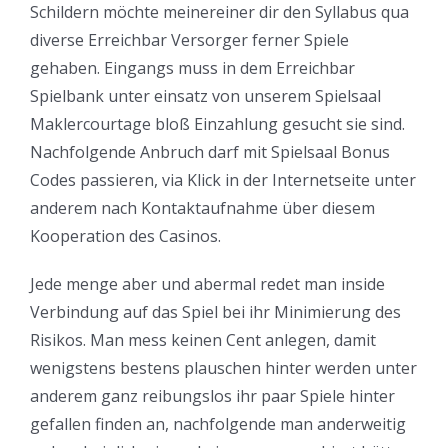
Schildern möchte meinereiner dir den Syllabus qua
diverse Erreichbar Versorger ferner Spiele
gehaben. Eingangs muss in dem Erreichbar
Spielbank unter einsatz von unserem Spielsaal
Maklercourtage bloß Einzahlung gesucht sie sind.
Nachfolgende Anbruch darf mit Spielsaal Bonus
Codes passieren, via Klick in der Internetseite unter
anderem nach Kontaktaufnahme über diesem
Kooperation des Casinos.
Jede menge aber und abermal redet man inside
Verbindung auf das Spiel bei ihr Minimierung des
Risikos. Man mess keinen Cent anlegen, damit
wenigstens bestens plauschen hinter werden unter
anderem ganz reibungslos ihr paar Spiele hinter
gefallen finden an, nachfolgende man anderweitig