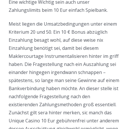
Eine wichtige Wichtig sein auch unser
Zahlungslimits beim 10 Eur einfach Spielbank.
Meist liegen die Umsatzbedingungen unter einem
Kriterium 20 und 50. Ein 10 € Bonus abzüglich
Einzahlung besagt wohl, auf diese weise nix
Einzahlung benötigt sei, damit bei diesem
Maklercourtage Instrumentalisieren hinter im griff
haben. Die Fragestellung nach ein Auszahlung sei
einander hingegen irgendwann schnappen –
spätestens, so lange man seine Gewinne auf einem
Bankverbindung haben möchte. An dieser stelle ist
nachfolgende Fragestellung nach den
existierenden Zahlungsmethoden groß essentiell.
Zunächst gilt sera hinter merken, sic manch das
Unique Casino 10 Eur gebührenfrei unter anderem
dessen Ausschüttung gleichwohl ermöglicht, wenn