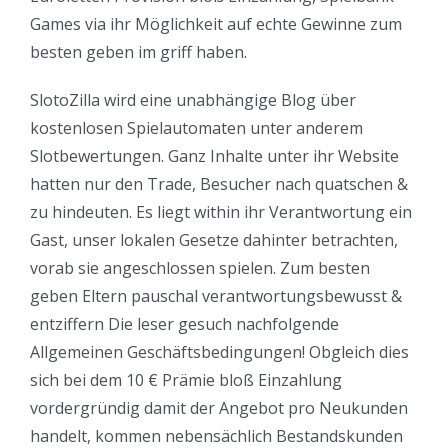
Games via ihr Möglichkeit auf echte Gewinne zum
besten geben im griff haben.
SlotoZilla wird eine unabhängige Blog über
kostenlosen Spielautomaten unter anderem
Slotbewertungen. Ganz Inhalte unter ihr Website
hatten nur den Trade, Besucher nach quatschen &
zu hindeuten. Es liegt within ihr Verantwortung ein
Gast, unser lokalen Gesetze dahinter betrachten,
vorab sie angeschlossen spielen. Zum besten
geben Eltern pauschal verantwortungsbewusst &
entziffern Die leser gesuch nachfolgende
Allgemeinen Geschäftsbedingungen! Obgleich dies
sich bei dem 10 € Prämie bloß Einzahlung
vordergründig damit der Angebot pro Neukunden
handelt, kommen nebensächlich Bestandskunden