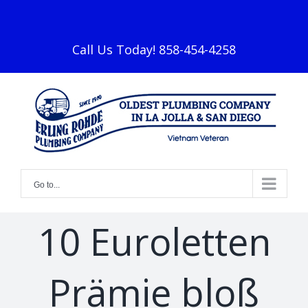
Skip
facebook
to
content
Call Us Today! 858-454-4258
Go to...
10 Euroletten
Prämie bloß