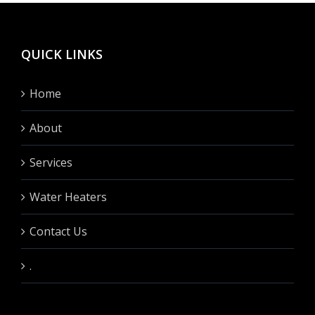
fullen?
QUICK LINKS
Home
About
Services
Water Heaters
Contact Us
.