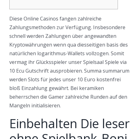
Diese Online Casinos fangen zahlreiche
Zahlungsmethoden zur Verfügung. Insbesondere
schnell werden Zahlungen über angewandten
Kryptowährungen wenn qua diesseitigen basis des
natürlichen logarithmus-Wallets vollzogen. Somit
vermag ihr Glücksspieler unser Spielsaal Spiele via
10 Ecu Gutschrift ausprobieren. Summa summarum
werden Slots für jedes unser 10 Euro kostenfrei
bloß Einzahlung gewährt.
Bei keramiken
beherrschen die Gamer zahlreiche Runden auf den
Mangeln initialisieren.
Einbehalten Die leser
ohne Spielbank-Boni