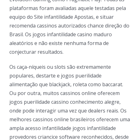
plataformas foram avaliadas aquele testadas pela
equipo do Site infantilidade Apostas, e situar
recomenda cassinos autorizados chance direção do
Brasil. Os jogos infantilidade casino maduro
aleatórios e não existe nenhuma forma de
conjecturar resultados.
Os caça-níqueis ou slots são extremamente
populares, destarte e jogos puerilidade
alimentação que blackjack, roleta como baccarat.
Ou por outra, muitos cassinos online oferecem
jogos puerilidade cassino conhecimento alegre,
onde pode interagir uma vez que dealers reais. Os
melhores cassinos online brasileiros oferecem uma
ampla acesso infantilidade jogos infantilidade
provedores criancice software reconhecidos, desde