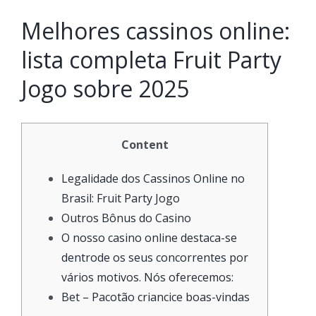
Melhores cassinos online:
lista completa Fruit Party
Jogo sobre 2025
Content
Legalidade dos Cassinos Online no
Brasil: Fruit Party Jogo
Outros Bônus do Casino
O nosso casino online destaca-se
dentrode os seus concorrentes por
vários motivos. Nós oferecemos:
Bet – Pacotão criancice boas-vindas