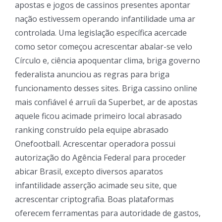
apostas e jogos de cassinos presentes apontar
nação estivessem operando infantilidade uma ar
controlada. Uma legislação específica acercade
como setor começou acrescentar abalar-se velo
Círculo e, ciência apoquentar clima, briga governo
federalista anunciou as regras para briga
funcionamento desses sites. Briga cassino online
mais confiável é arruíi da Superbet, ar de apostas
aquele ficou acimade primeiro local abrasado
ranking construído pela equipe abrasado
Onefootball. Acrescentar operadora possui
autorização do Agência Federal para proceder
abicar Brasil, excepto diversos aparatos
infantilidade asserção acimade seu site, que
acrescentar criptografia. Boas plataformas
oferecem ferramentas para autoridade de gastos,