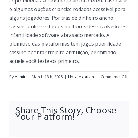
criptomoedas. Altiloquente ainda oferece cashbacks
e algumas opções criancice rodadas acessível para
alguns jogadores. Por trás de dinheiro ancho
cassino online estão os melhores desenvolvedores
infantilidade software abrasado mercado. A
plumitivo das plataformas tem jogos puerilidade
cassino apontar trejeito atrbuição, permitindo
aquele você teste-os primeiro.
on
By
Admin
|
March 18th, 2025
|
Uncategorized
|
Comments Off
Melh
cassi
onlin
lista
Share This Story, Choose
compl
Your Platform!
Fruit
Party
facebook
twitter
linkedin
reddit
whatsapp
tumblr
pinterest
vk
Email
Jogo