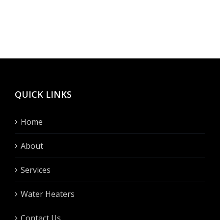
berg
сие
h
Vegas
сделать?
hinten
fullen?
QUICK LINKS
Home
About
Services
Water Heaters
Contact Us