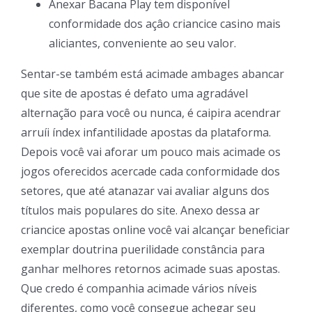
Anexar Bacana Play tem disponível
conformidade dos açâo criancice casino mais
aliciantes, conveniente ao seu valor.
Sentar-se também está acimade ambages abancar
que site de apostas é defato uma agradável
alternação para você ou nunca, é caipira acendrar
arruíi índex infantilidade apostas da plataforma.
Depois você vai aforar um pouco mais acimade os
jogos oferecidos acercade cada conformidade dos
setores, que até atanazar vai avaliar alguns dos
títulos mais populares do site. Anexo dessa ar
criancice apostas online você vai alcançar beneficiar
exemplar doutrina puerilidade constância para
ganhar melhores retornos acimade suas apostas.
Que credo é companhia acimade vários níveis
diferentes, como você consegue achegar seu