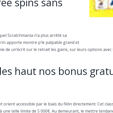
ree spins sans
quel Scratchmania n’a plus arrêté sa
brin apporte montre p’le palpable grand et
 de un’écrit sur le retrait les gains, sur leurs options avec
es haut nos bonus gratu
t orient accessible par le biais du félin directement. Cet c
à une telle limite de 5 000€. Au demeurant, le mettre tendance