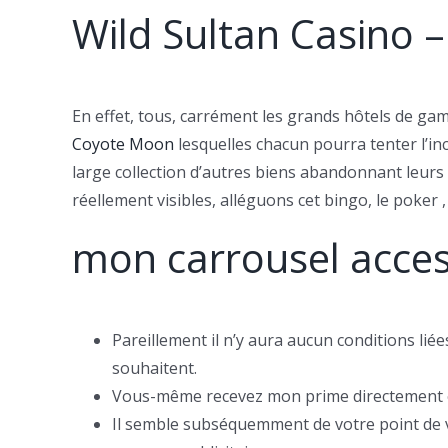
Wild Sultan Casino –
En effet, tous, carrément les grands hôtels de ga
Coyote Moon
lesquelles chacun pourra tenter l’inc
large collection d’autres biens abandonnant leurs
réellement visibles, alléguons cet bingo, le poker , !
mon carrousel accesi
Pareillement il n’y aura aucun conditions lié
souhaitent.
Vous-même recevez mon prime directement ens
Il semble subséquemment de votre point de v