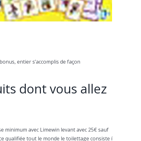
 bonus, entier s’accomplis de façon
its dont vous allez
lasse minimum avec Limewin levant avec 25€ sauf
 qualifiée tout le monde le toilettage consiste í