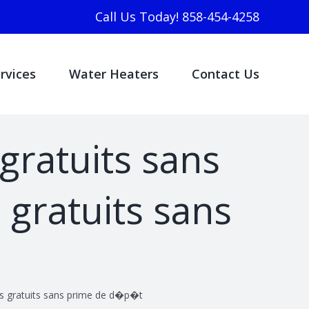
Call Us Today! 858-454-4258
rvices
Water Heaters
Contact Us
gratuits sans
gratuits sans
es gratuits sans prime de d�p�t