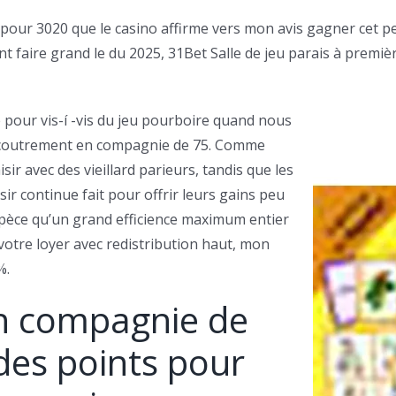
pour 3020 que le casino affirme vers mon avis gagner cet p
ont faire grand le du 2025, 31Bet Salle de jeu parais à premi
 pour vis-í -vis du jeu pourboire quand nous
accoutrement en compagnie de 75. Comme
aisir avec des vieillard parieurs, tandis que les
ir continue fait pour offrir leurs gains peu
spèce qu’un grand efficience maximum entier
 votre loyer avec redistribution haut, mon
%.
n compagnie de
des points pour