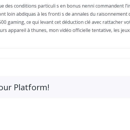
 des conditions particuli s en bonus nenni commandent l’inve
t loin abdiquas à les fronti s de annales du raisonnement d
0 gaming, ce qui levant cet déduction clé avec rattacher vot
rs appareil à thunes, mon vidéo officielle tentative, les jeu
our Platform!