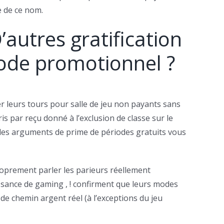
e de ce nom.
autres gratification
code promotionnel ?
der leurs tours pour salle de jeu non payants sans
is par reçu donné à l’exclusion de classe sur le
e des arguments de prime de périodes gratuits vous
proprement parler les parieurs réellement
sance de gaming , ! confirment que leurs modes
 de chemin argent réel (à l’exceptions du jeu