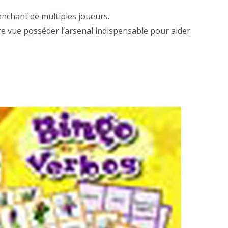
enchant de multiples joueurs.
ère vue posséder l’arsenal indispensable pour aider